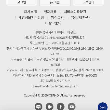
로그인
pc버전
고객센터
제31기 정기주주총회 소집통지서
회사소개
인재채용
서비스이용약관
[마일리지 적립 및 사용 정책 개편 안내]
개인정보처리방침
법적고지
입점/제휴문의
광고문의
아이씨뱅큐(주) 대표이사 : 이성민
사업자 등록번호 : 114-81-69078[사업자정보확인]
통신판매업 신고 2015-서울금천-1009호
본사 : 서울특별시 금천구 두산로70,에이동2301,2302,2303,2304,2305, 2306,
2307호
구로유통 : 서울시 구로구 경인로 53길 32 미래에코지식산업센터 313호
(08215)
대구지사 : 대구광역시 북구 호암로 51, 삼성창조경제단지 벤처오피스동 208호
대전지사 : 대전광역시 유성구 테크노9로 35, IT전용벤처타운 502호
개인정보책임자 : 김지수
E-mail : webmaster@icbanq.com
Copyright © 2026 ICBANQ. All rights reserved.