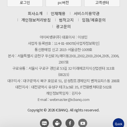
로그인
pc버전
고객센터
제31기 정기주주총회 소집통지서
회사소개
인재채용
서비스이용약관
[마일리지 적립 및 사용 정책 개편 안내]
개인정보처리방침
법적고지
입점/제휴문의
광고문의
아이씨뱅큐(주) 대표이사 : 이성민
사업자 등록번호 : 114-81-69078[사업자정보확인]
통신판매업 신고 2015-서울금천-1009호
본사 : 서울특별시 금천구 두산로70,에이동2301,2302,2303,2304,2305, 2306,
2307호
구로유통 : 서울시 구로구 경인로 53길 32 미래에코지식산업센터 313호
(08215)
대구지사 : 대구광역시 북구 호암로 51, 삼성창조경제단지 벤처오피스동 208호
대전지사 : 대전광역시 유성구 테크노9로 35, IT전용벤처타운 502호
개인정보책임자 : 김지수
E-mail : webmaster@icbanq.com
Copyright © 2026 ICBANQ. All rights reserved.