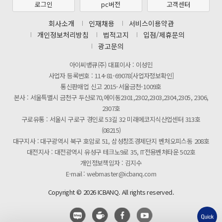
[2026년 8월 신용카드 무이자 행사 안내]
로그인
pc버전
고객센터
제31기 정기주주총회 소집통지서
회사소개
인재채용
서비스이용약관
개인정보처리방침
법적고지
입점/제휴문의
[마일리지 적립 및 사용 정책 개편 안내]
광고문의
아이씨뱅큐(주) 대표이사 : 이성민
사업자 등록번호 : 114-81-69078[사업자정보확인]
통신판매업 신고 2015-서울금천-1009호
본사 : 서울특별시 금천구 두산로70,에이동2301,2302,2303,2304,2305, 2306,
2307호
구로유통 : 서울시 구로구 경인로 53길 32 미래에코지식산업센터 313호
(08215)
대구지사 : 대구광역시 북구 호암로 51, 삼성창조경제단지 벤처오피스동 208호
대전지사 : 대전광역시 유성구 테크노9로 35, IT전용벤처타운 502호
개인정보책임자 : 김지수
E-mail : webmaster@icbanq.com
Copyright © 2026 ICBANQ. All rights reserved.