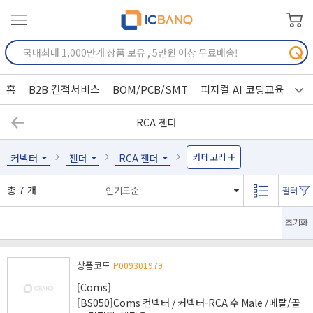
홈
B2B 견적서비스
BOM/PCB/SMT
피지컬 AI 코딩교육
RCA 젠더
카테고리
커넥터
젠더
RCA 젠더
총
7
개
초기화
상품코드
P009301979
[Coms]
[BS050]Coms 컨넥터 / 커넥터-RCA 수 Male /메탈/골