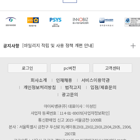
[마일리지 적립 및 사용 정책 개편 안내]
[2026년 8월 신용카드 무이자 행사 안내]
제31기 정기주주총회 소집통지서
공지사항
[마일리지 적립 및 사용 정책 개편 안내]
[2026년 8월 신용카드 무이자 행사 안내]
제31기 정기주주총회 소집통지서
로그인
pc버전
고객센터
[마일리지 적립 및 사용 정책 개편 안내]
회사소개
인재채용
서비스이용약관
개인정보처리방침
법적고지
입점/제휴문의
광고문의
아이씨뱅큐(주) 대표이사 : 이성민
사업자 등록번호 : 114-81-69078[사업자정보확인]
통신판매업 신고 2015-서울금천-1009호
본사 : 서울특별시 금천구 두산로70,에이동2301,2302,2303,2304,2305, 2306,
2307호