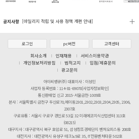
제31기 정기주주총회 소집통지서
공지사항
[마일리지 적립 및 사용 정책 개편 안내]
[2026년 8월 신용카드 무이자 행사 안내]
제31기 정기주주총회 소집통지서
로그인
pc버전
고객센터
[마일리지 적립 및 사용 정책 개편 안내]
회사소개
인재채용
서비스이용약관
개인정보처리방침
법적고지
입점/제휴문의
광고문의
아이씨뱅큐(주) 대표이사 : 이성민
사업자 등록번호 : 114-81-69078[사업자정보확인]
통신판매업 신고 2015-서울금천-1009호
본사 : 서울특별시 금천구 두산로70,에이동2301,2302,2303,2304,2305, 2306,
2307호
구로유통 : 서울시 구로구 경인로 53길 32 미래에코지식산업센터 313호
(08215)
대구지사 : 대구광역시 북구 호암로 51, 삼성창조경제단지 벤처오피스동 208호
대전지사 : 대전광역시 유성구 테크노9로 35, IT전용벤처타운 502호