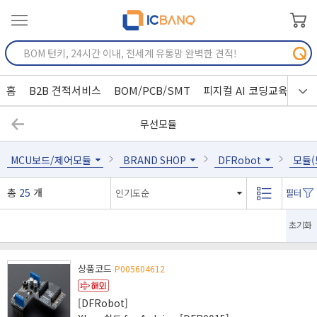
홈
B2B 견적서비스
BOM/PCB/SMT
피지컬 AI 코딩교육
무선모듈
MCU보드/제어모듈
BRAND SHOP
DFRobot
모듈(
총
25
개
초기화
상품코드
P005604612
[DFRobot]