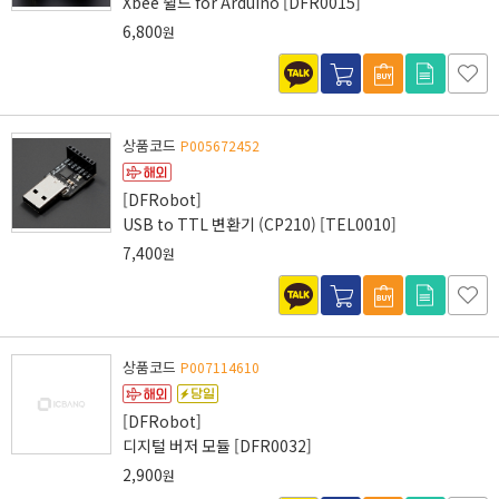
Xbee 쉴드 for Arduino [DFR0015]
6,800
원
상품코드
P005672452
[DFRobot]
USB to TTL 변환기 (CP210) [TEL0010]
7,400
원
상품코드
P007114610
[DFRobot]
디지털 버저 모듈 [DFR0032]
2,900
원