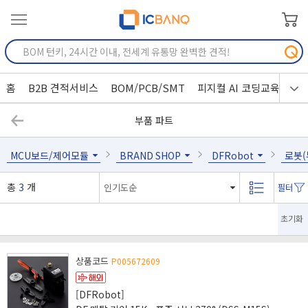
홈
B2B 견적서비스
BOM/PCB/SMT
피지컬 AI 코딩교육
부품 파트
MCU보드/제어모듈
BRAND SHOP
DFRobot
로봇(
총
3
개
초기화
상품코드
P005672609
[DFRobot]