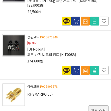
DF 메탈 기어 15Kg 표준 서보 270° (DSS-M15S)
[SER0038]
22,500
원
상품코드
P005670340
[DFRobot]
고무 바퀴 및 모터 키트 [KIT0085]
174,600
원
상품코드
P005905578
RF SMARPC(05)
견적 요청