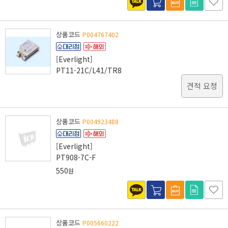
상품코드
P004767402
[Everlight]
PT11-21C/L41/TR8
견적 요청
상품코드
P004923488
[Everlight]
PT908-7C-F
550
원
상품코드
P005660222