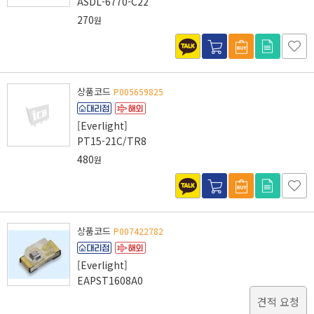
ASDL-6770-C22
270
원
상품코드
P005659825
[Everlight]
PT15-21C/TR8
480
원
상품코드
P007422782
[Everlight]
EAPST1608A0
견적 요청