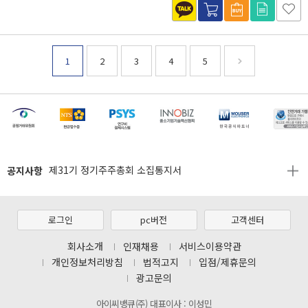
1
2
3
4
5
[마일리지 적립 및 사용 정책 개편 안내]
[2026년 8월 신용카드 무이자 행사 안내]
제31기 정기주주총회 소집통지서
공지사항
[마일리지 적립 및 사용 정책 개편 안내]
[2026년 8월 신용카드 무이자 행사 안내]
제31기 정기주주총회 소집통지서
로그인
pc버전
고객센터
[마일리지 적립 및 사용 정책 개편 안내]
회사소개
인재채용
서비스이용약관
개인정보처리방침
법적고지
입점/제휴문의
광고문의
아이씨뱅큐(주) 대표이사 : 이성민