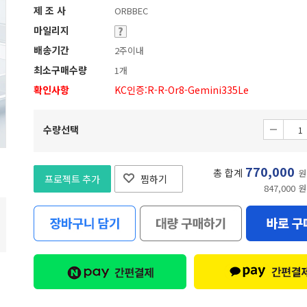
제 조 사
ORBBEC
마일리지
배송기간
2주이내
최소구매수량
1개
확인사항
KC인증:R-R-Or8-Gemini335Le
수량선택
770,000
총 합계
원
프로젝트 추가
찜하기
847,000 원