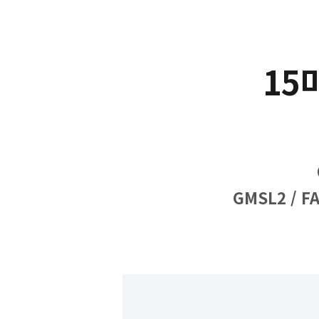
15
GMSL2 / F