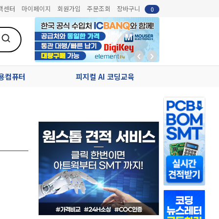
객센터
마이페이지
회원가입
주문조회
장바구니
0
업용컴퓨터
피지컬 AI 코딩교육