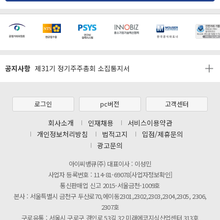
[마일리지 적립 및 사용 정책 개편 안내]
[2026년 8월 신용카드 무이자 행사 안내]
공지사항
제31기 정기주주총회 소집통지서
[마일리지 적립 및 사용 정책 개편 안내]
[2026년 8월 신용카드 무이자 행사 안내]
로그인
pc버전
고객센터
제31기 정기주주총회 소집통지서
회사소개
인재채용
서비스이용약관
개인정보처리방침
법적고지
입점/제휴문의
[마일리지 적립 및 사용 정책 개편 안내]
광고문의
아이씨뱅큐(주) 대표이사 : 이성민
사업자 등록번호 : 114-81-69078[사업자정보확인]
통신판매업 신고 2015-서울금천-1009호
본사 : 서울특별시 금천구 두산로70,에이동2301,2302,2303,2304,2305, 2306,
2307호
구로유통 : 서울시 구로구 경인로 53길 32 미래에코지식산업센터 313호