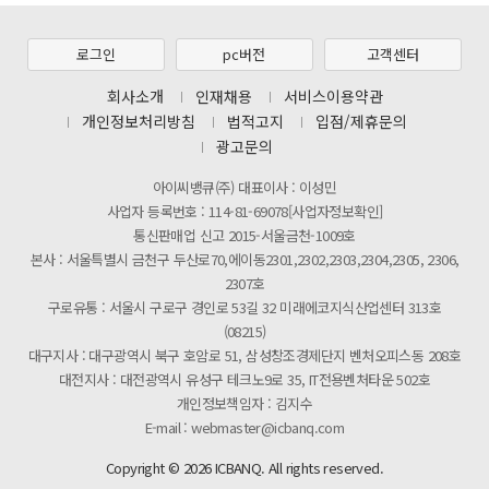
[마일리지 적립 및 사용 정책 개편 안내]
[2026년 8월 신용카드 무이자 행사 안내]
로그인
pc버전
고객센터
제31기 정기주주총회 소집통지서
회사소개
인재채용
서비스이용약관
개인정보처리방침
법적고지
입점/제휴문의
[마일리지 적립 및 사용 정책 개편 안내]
광고문의
아이씨뱅큐(주) 대표이사 : 이성민
사업자 등록번호 : 114-81-69078[사업자정보확인]
통신판매업 신고 2015-서울금천-1009호
본사 : 서울특별시 금천구 두산로70,에이동2301,2302,2303,2304,2305, 2306,
2307호
구로유통 : 서울시 구로구 경인로 53길 32 미래에코지식산업센터 313호
(08215)
대구지사 : 대구광역시 북구 호암로 51, 삼성창조경제단지 벤처오피스동 208호
대전지사 : 대전광역시 유성구 테크노9로 35, IT전용벤처타운 502호
개인정보책임자 : 김지수
E-mail : webmaster@icbanq.com
Copyright © 2026 ICBANQ. All rights reserved.