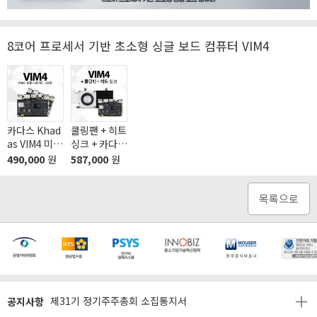
8코어 프로세서 기반 초소형 싱글 보드 컴퓨터 VIM4
카다스 Khad
쿨링팬 + 히트
as VIM4 미니
싱크 + 카다스
PC 산업용 카
Khadas VIM
490,000
원
587,000
원
다스 초소형
4 미니PC 산
싱글 보드 컴
업용 초소형
퓨터 라즈베
싱글 보드 컴
목록으로
리파이 완벽
퓨터 라즈베
대체 스틱PC
리파이 완벽
대체 스틱PC
[마일리지 적립 및 사용 정책 개편 안내]
[2026년 8월 신용카드 무이자 행사 안내]
공지사항
제31기 정기주주총회 소집통지서