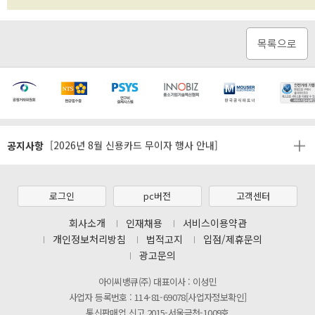
목록으로
[마일리지 적립 및 사용 정책 개편 안내]
공지사항
[2026년 8월 신용카드 무이자 행사 안내]
제31기 정기주주총회 소집통지서
[마일리지 적립 및 사용 정책 개편 안내]
로그인
pc버전
고객센터
[2026년 8월 신용카드 무이자 행사 안내]
회사소개
인재채용
서비스이용약관
개인정보처리방침
법적고지
입점/제휴문의
제31기 정기주주총회 소집통지서
광고문의
[마일리지 적립 및 사용 정책 개편 안내]
아이씨뱅큐(주) 대표이사 : 이성민
사업자 등록번호 : 114-81-69078[사업자정보확인]
통신판매업 신고 2015-서울금천-1009호