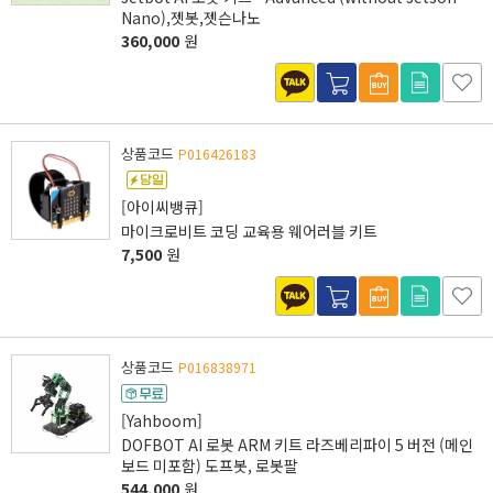
Nano),젯봇,젯슨나노
360,000
원
상품코드
P016426183
[아이씨뱅큐]
마이크로비트 코딩 교육용 웨어러블 키트
7,500
원
상품코드
P016838971
[Yahboom]
DOFBOT AI 로봇 ARM 키트 라즈베리파이 5 버전 (메인
보드 미포함) 도프봇, 로봇팔
544,000
원