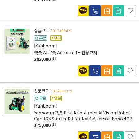
상품코드
P012409421
[Yahboom]
젯봇 AI 로봇 Advanced + 전용교재
383,000
원
상품코드
P013035379
[Yahboom]
Yahboom 젯봇 미니 Jetbot mini AI Vision Robot
Car ROS Starter Kit for NVIDIA Jetson Nano 4GB
175,000
원