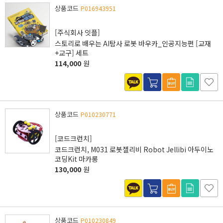
상품코드
P016943951
[주식회사 잇플]
스토리로 배우는 AI탐사 로봇 바우카_인공지능편 [교재
+교구] 세트
114,000
원
상품코드
P010230771
[코드크런치]
코드크런치, M031 로봇젤리비 Robot Jellibi 아두이노
코딩Kit 마카롱
130,000
원
상품코드
P010230849