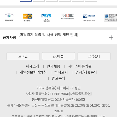
[마일리지 적립 및 사용 정책 개편 안내]
공지사항
[2026년 8월 신용카드 무이자 행사 안내]
제31기 정기주주총회 소집통지서
[마일리지 적립 및 사용 정책 개편 안내]
로그인
pc버전
고객센터
[2026년 8월 신용카드 무이자 행사 안내]
회사소개
인재채용
서비스이용약관
개인정보처리방침
법적고지
입점/제휴문의
제31기 정기주주총회 소집통지서
광고문의
[마일리지 적립 및 사용 정책 개편 안내]
아이씨뱅큐(주) 대표이사 : 이성민
사업자 등록번호 : 114-81-69078[사업자정보확인]
통신판매업 신고 2015-서울금천-1009호
본사 : 서울특별시 금천구 두산로70,에이동2301,2302,2303,2304,2305, 2306,
2307호
구로유통 : 서울시 구로구 경인로 53길 32 미래에코지식산업센터 313호