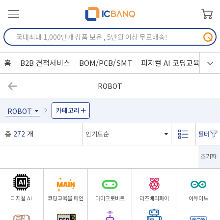
홈
B2B 견적서비스
BOM/PCB/SMT
피지컬 AI 코딩교육
ROBOT
카테고리
ROBOT
총
272
개
초기화
피지컬 AI
코딩교육몰 메인
마이크로비트
라즈베리파이
아두이노