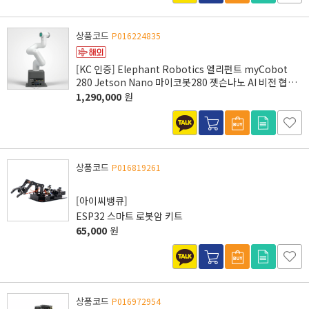
상품코드
P016224835
[KC 인증] Elephant Robotics 엘리펀트 myCobot
280 Jetson Nano 마이코봇280 젯슨나노 AI 비전 협동
로봇팔
1,290,000
원
상품코드
P016819261
[아이씨뱅큐]
ESP32 스마트 로봇암 키트
65,000
원
상품코드
P016972954