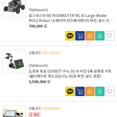
[Yahboom]
로스마스터 M1 ROSMASTER M1 AI Large Model
ROS2 Robot (슈페리어 라즈베리파이5 버전, 보드 미포
함)
700,000
원
상품코드
P017300157
[Yahboom]
도프봇 프로 DOFBOT Pro 3D AI 비전 6축 로봇암 키트
(울티메이트 젯슨오린나노 8GB 버전, 보드 포함)
2,500,000
원
상품코드
P016228553