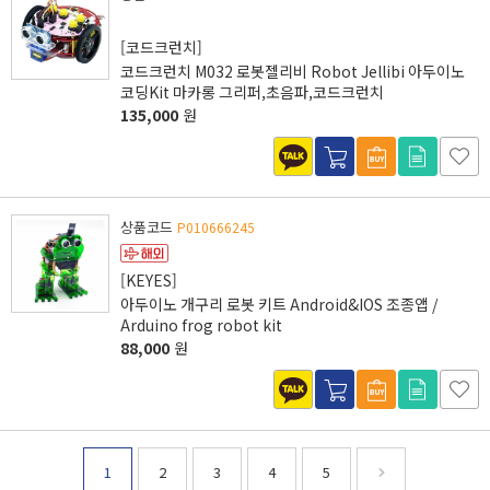
[코드크런치]
코드크런치 M032 로봇젤리비 Robot Jellibi 아두이노
코딩Kit 마카롱 그리퍼,초음파,코드크런치
135,000
원
상품코드
P010666245
[KEYES]
아두이노 개구리 로봇 키트 Android&IOS 조종앱 /
Arduino frog robot kit
88,000
원
1
2
3
4
5