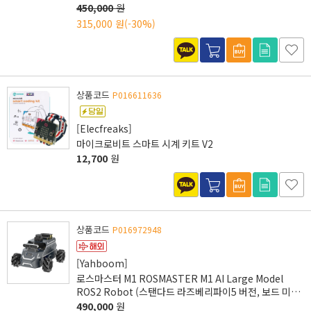
450,000
원
315,000 원
(-30%)
상품코드
P016611636
[Elecfreaks]
마이크로비트 스마트 시계 키트 V2
12,700
원
상품코드
P016972948
[Yahboom]
로스마스터 M1 ROSMASTER M1 AI Large Model
ROS2 Robot (스탠다드 라즈베리파이5 버전, 보드 미포
함)
490,000
원