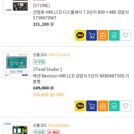
[STONE]
산업용 HMI LCD 디스플레이 7.0인치 800×480 감압식
STWI070WT
231,200
원
상품코드
P007110920
[ITead Studio ]
넥션 Nextion HMI LCD 감압식 5인치 NX8048T050 기
본형
109,000
원
100,660 원
(-8%)
상품코드
P016302642