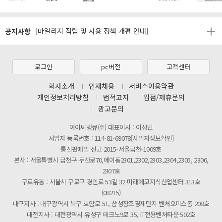
제31기 정기주주총회 소집통지서
공지사항
[마일리지 적립 및 사용 정책 개편 안내]
[2026년 8월 신용카드 무이자 행사 안내]
제31기 정기주주총회 소집통지서
로그인
pc버전
고객센터
[마일리지 적립 및 사용 정책 개편 안내]
회사소개
인재채용
서비스이용약관
개인정보처리방침
법적고지
입점/제휴문의
광고문의
아이씨뱅큐(주) 대표이사 : 이성민
사업자 등록번호 : 114-81-69078[사업자정보확인]
통신판매업 신고 2015-서울금천-1009호
본사 : 서울특별시 금천구 두산로70,에이동2301,2302,2303,2304,2305, 2306,
2307호
구로유통 : 서울시 구로구 경인로 53길 32 미래에코지식산업센터 313호
(08215)
대구지사 : 대구광역시 북구 호암로 51, 삼성창조경제단지 벤처오피스동 208호
대전지사 : 대전광역시 유성구 테크노9로 35, IT전용벤처타운 502호