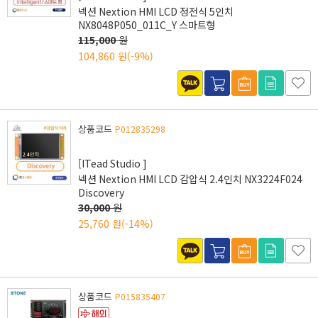
넥션 Nextion HMI LCD 정전식 5인치
NX8048P050_011C_Y 스마트형
115,000
원
104,860 원
(-9%)
상품코드
P012835298
[ITead Studio ]
넥션 Nextion HMI LCD 감압식 2.4인치 NX3224F024
Discovery
30,000
원
25,760 원
(-14%)
상품코드
P015835407