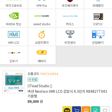
마이크로비트
아두이노
라즈베리파이
라떼판다
NVIDIA 젯슨
seeed studio
카다스
ESP32
HMI LCD
오렌지파이
비전센서
산업용PC
인두기
배터리
상품코드
P007110918
[ITead Studio ]
넥션 Nextion HMI LCD 감압식 4.3인치 NX4827T043
기본형
89,000
원