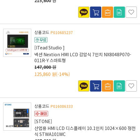
215,600
원
상품코드
P010685237
[ITead Studio ]
넥션 Nextion HMI LCD 감압식 7인치 NX8048P070-
011R-Y 스마트형
147,000
원
125,860 원
(-14%)
상품코드
P016086333
[STONE]
산업용 HMI LCD 디스플레이 10.1인치 1024×600 정전
식 STWA101WC