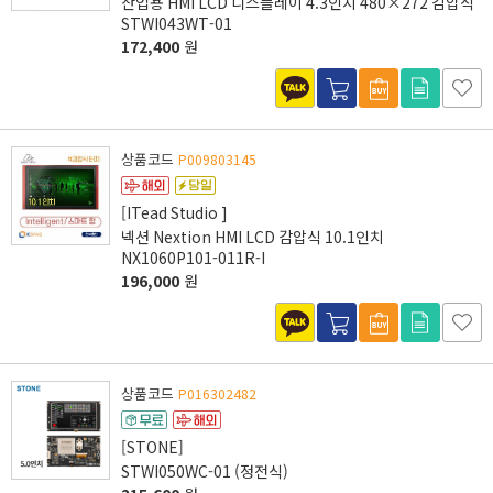
산업용 HMI LCD 디스플레이 4.3인치 480×272 감압식
STWI043WT-01
172,400
원
상품코드
P009803145
[ITead Studio ]
넥션 Nextion HMI LCD 감압식 10.1인치
NX1060P101-011R-I
196,000
원
상품코드
P016302482
[STONE]
STWI050WC-01 (정전식)