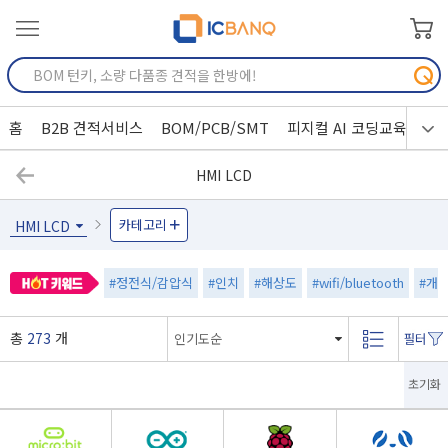
홈
B2B 견적서비스
BOM/PCB/SMT
피지컬 AI 코딩교육
HMI LCD
카테고리
HMI LCD
#정전식/감압식
#인치
#해상도
#wifi/bluetooth
#개
총
273
개
초기화