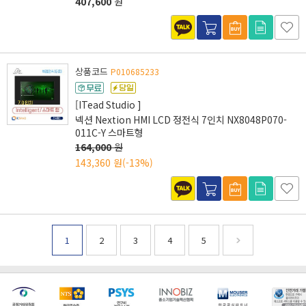
407,600
원
상품코드
P010685233
[ITead Studio ]
넥션 Nextion HMI LCD 정전식 7인치 NX8048P070-
011C-Y 스마트형
164,000
원
143,360 원
(-13%)
1
2
3
4
5
[마일리지 적립 및 사용 정책 개편 안내]
[2026년 8월 신용카드 무이자 행사 안내]