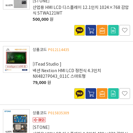
[STONE]
산업용 HMI LCD 디스플레이 12.1인치 1024×768 감압
식 STWA121WT
500,000
원
상품코드
P012114435
[ITead Studio ]
넥션 Nextion HMI LCD 정전식 4.3인치
NX4827P043_011C 스마트형
79,000
원
상품코드
P015835309
[STONE]