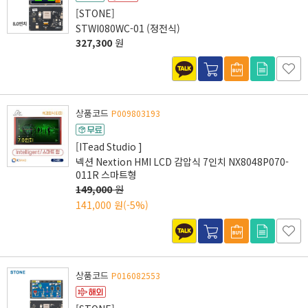
[STONE]
STWI080WC-01 (정전식)
327,300
원
상품코드
P009803193
[ITead Studio ]
넥션 Nextion HMI LCD 감압식 7인치 NX8048P070-
011R 스마트형
149,000
원
141,000 원
(-5%)
상품코드
P016082553