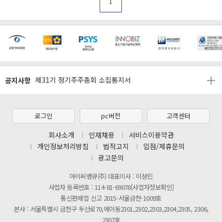
1
[마일리지 적립 및 사용 정책 개편 안내]
[2026년 8월 신용카드 무이자 행사 안내]
공지사항
제31기 정기주주총회 소집통지서
[마일리지 적립 및 사용 정책 개편 안내]
[2026년 8월 신용카드 무이자 행사 안내]
로그인
pc버전
고객센터
제31기 정기주주총회 소집통지서
회사소개
인재채용
서비스이용약관
개인정보처리방침
법적고지
입점/제휴문의
[마일리지 적립 및 사용 정책 개편 안내]
광고문의
아이씨뱅큐(주) 대표이사 : 이성민
사업자 등록번호 : 114-81-69078[사업자정보확인]
통신판매업 신고 2015-서울금천-1009호
본사 : 서울특별시 금천구 두산로70,에이동2301,2302,2303,2304,2305, 2306,
2307호