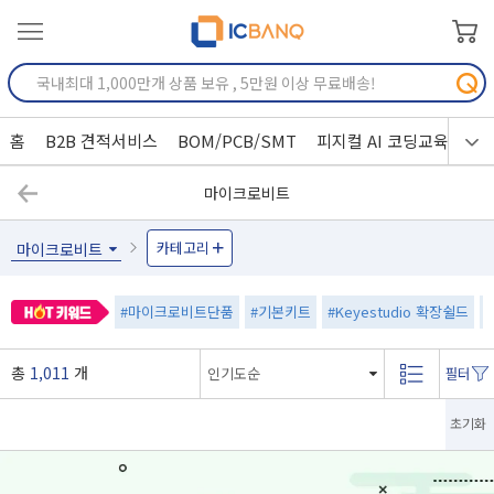
홈
B2B 견적서비스
BOM/PCB/SMT
피지컬 AI 코딩교육
마이크로비트
카테고리
마이크로비트
#마이크로비트단품
#기본키트
#Keyestudio 확장쉴드
총
1,011
개
초기화