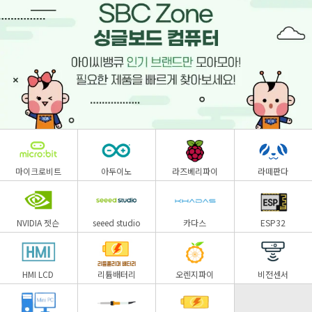
마이크로비트
아두이노
라즈베리파이
라떼판다
NVIDIA 젯슨
seeed studio
카다스
ESP32
HMI LCD
리튬배터리
오렌지파이
비전센서