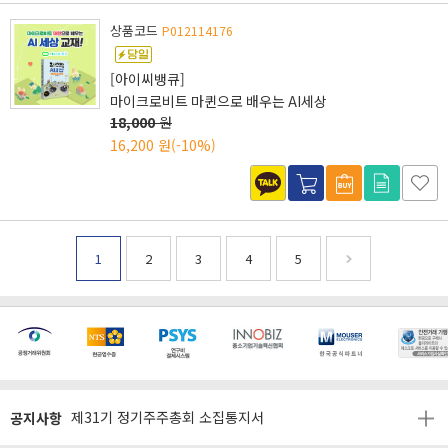
상품코드
P012114176
[아이씨뱅큐]
마이크로비트 마퀸으로 배우는 AI세상
18,000
원
16,200 원
(-10%)
1
2
3
4
5
[마일리지 적립 및 사용 정책 개편 안내]
[2026년 8월 신용카드 무이자 행사 안내]
공지사항
제31기 정기주주총회 소집통지서