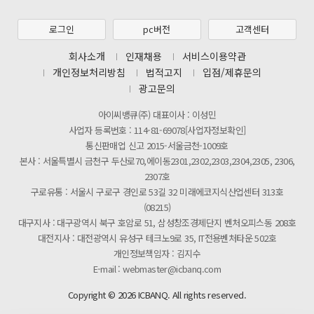
[마일리지 적립 및 사용 정책 개편 안내]
[2026년 8월 신용카드 무이자 행사 안내]
로그인
pc버전
고객센터
제31기 정기주주총회 소집통지서
회사소개
인재채용
서비스이용약관
개인정보처리방침
법적고지
입점/제휴문의
[마일리지 적립 및 사용 정책 개편 안내]
광고문의
아이씨뱅큐(주) 대표이사 : 이성민
사업자 등록번호 : 114-81-69078[사업자정보확인]
통신판매업 신고 2015-서울금천-1009호
본사 : 서울특별시 금천구 두산로70,에이동2301,2302,2303,2304,2305, 2306,
2307호
구로유통 : 서울시 구로구 경인로 53길 32 미래에코지식산업센터 313호
(08215)
대구지사 : 대구광역시 북구 호암로 51, 삼성창조경제단지 벤처오피스동 208호
대전지사 : 대전광역시 유성구 테크노9로 35, IT전용벤처타운 502호
개인정보책임자 : 김지수
E-mail : webmaster@icbanq.com
Copyright © 2026 ICBANQ. All rights reserved.