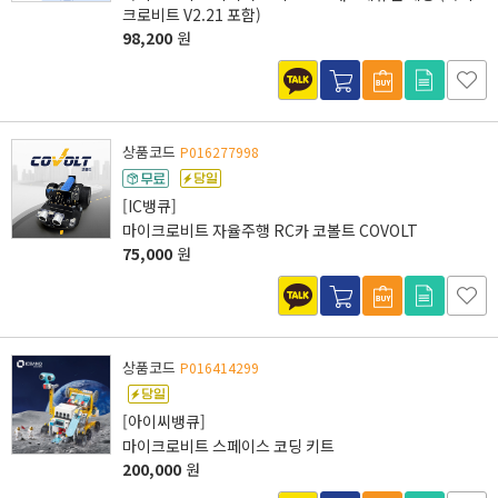
크로비트 V2.21 포함)
98,200
원
상품코드
P016277998
[IC뱅큐]
마이크로비트 자율주행 RC카 코볼트 COVOLT
75,000
원
상품코드
P016414299
[아이씨뱅큐]
마이크로비트 스페이스 코딩 키트
200,000
원