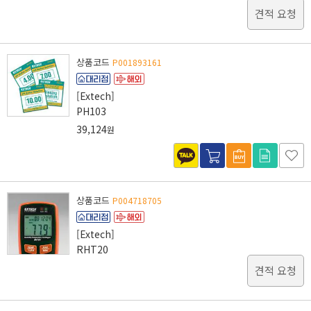
견적 요청
상품코드
P001893161
[Extech]
PH103
39,124
원
상품코드
P004718705
[Extech]
RHT20
견적 요청