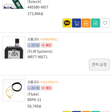
[Extech]
445580-NIST
272,466
원
상품코드
P004949012
[FLIR Systems]
MR77-NISTL
견적 요청
상품코드
P001999272
[Fluke]
80PK-11
50,740
원