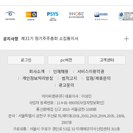
[마일리지 적립 및 사용 정책 개편 안내]
[2026년 8월 신용카드 무이자 행사 안내]
공지사항
제31기 정기주주총회 소집통지서
[마일리지 적립 및 사용 정책 개편 안내]
[2026년 8월 신용카드 무이자 행사 안내]
로그인
pc버전
고객센터
제31기 정기주주총회 소집통지서
회사소개
인재채용
서비스이용약관
개인정보처리방침
법적고지
입점/제휴문의
[마일리지 적립 및 사용 정책 개편 안내]
광고문의
아이씨뱅큐(주) 대표이사 : 이성민
사업자 등록번호 : 114-81-69078[사업자정보확인]
통신판매업 신고 2015-서울금천-1009호
본사 : 서울특별시 금천구 두산로70,에이동2301,2302,2303,2304,2305, 2306,
2307호
구로유통 : 서울시 구로구 경인로 53길 32 미래에코지식산업센터 313호