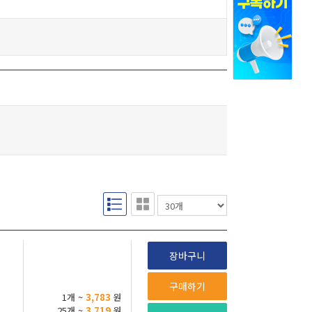
장바구니
구매하기
1개 ~
3,783
원
25개 ~
3,719
원