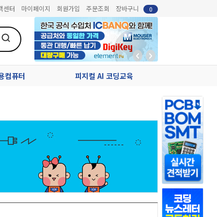
객센터
마이페이지
회원가입
주문조회
장바구니
0
업용컴퓨터
피지컬 AI 코딩교육