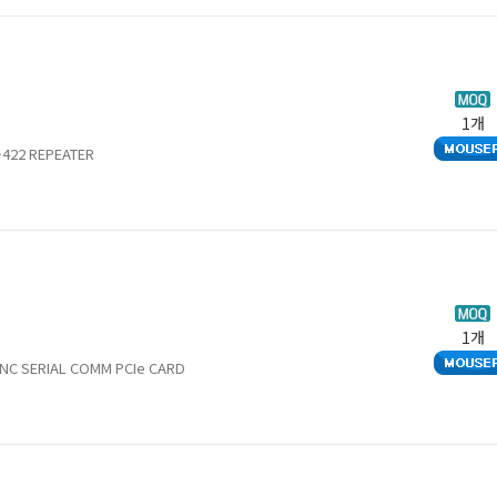
1개
S-422 REPEATER
1개
YNC SERIAL COMM PCIe CARD