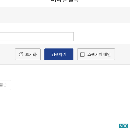
초기화
검색하기
스펙서치 메인
품순