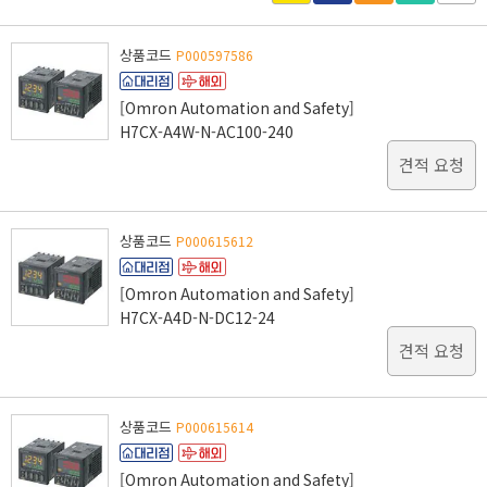
상품코드
P000597586
[Omron Automation and Safety]
H7CX-A4W-N-AC100-240
견적 요청
상품코드
P000615612
[Omron Automation and Safety]
H7CX-A4D-N-DC12-24
견적 요청
상품코드
P000615614
[Omron Automation and Safety]