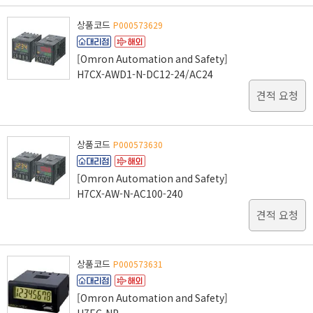
상품코드
P000573629
[Omron Automation and Safety]
H7CX-AWD1-N-DC12-24/AC24
견적 요청
상품코드
P000573630
[Omron Automation and Safety]
H7CX-AW-N-AC100-240
견적 요청
상품코드
P000573631
[Omron Automation and Safety]