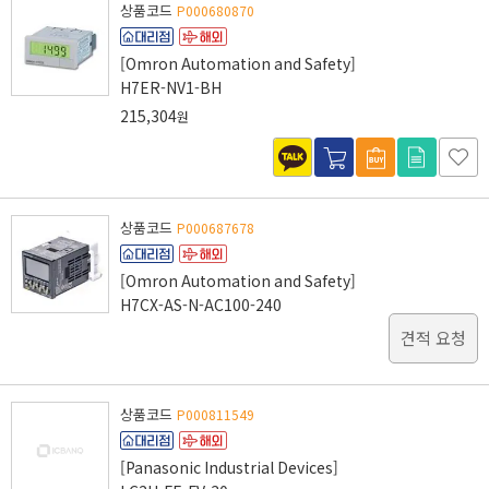
상품코드
P000680870
[Omron Automation and Safety]
H7ER-NV1-BH
215,304
원
상품코드
P000687678
[Omron Automation and Safety]
H7CX-AS-N-AC100-240
견적 요청
상품코드
P000811549
[Panasonic Industrial Devices]