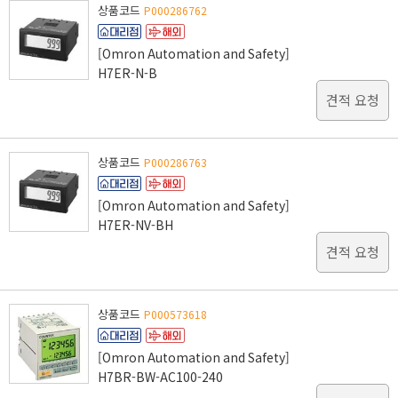
상품코드
P000286762
[Omron Automation and Safety]
H7ER-N-B
견적 요청
상품코드
P000286763
[Omron Automation and Safety]
H7ER-NV-BH
견적 요청
상품코드
P000573618
[Omron Automation and Safety]
H7BR-BW-AC100-240