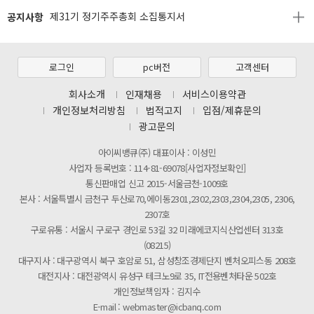
제31기 정기주주총회 소집통지서
공지사항
[마일리지 적립 및 사용 정책 개편 안내]
[2026년 8월 신용카드 무이자 행사 안내]
로그인
pc버전
고객센터
제31기 정기주주총회 소집통지서
회사소개
인재채용
서비스이용약관
[마일리지 적립 및 사용 정책 개편 안내]
개인정보처리방침
법적고지
입점/제휴문의
광고문의
아이씨뱅큐(주) 대표이사 : 이성민
사업자 등록번호 : 114-81-69078[사업자정보확인]
통신판매업 신고 2015-서울금천-1009호
본사 : 서울특별시 금천구 두산로70,에이동2301,2302,2303,2304,2305, 2306,
2307호
구로유통 : 서울시 구로구 경인로 53길 32 미래에코지식산업센터 313호
(08215)
대구지사 : 대구광역시 북구 호암로 51, 삼성창조경제단지 벤처오피스동 208호
대전지사 : 대전광역시 유성구 테크노9로 35, IT전용벤처타운 502호
개인정보책임자 : 김지수
E-mail : webmaster@icbanq.com