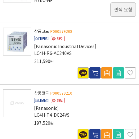
H7EC-NP
견적 요청
상품코드
P000579208
[Panasonic Industrial Devices]
LC4H-R6-AC240VS
211,590
원
상품코드
P000579210
[Panasonic]
LC4H-T4-DC24VS
197,520
원