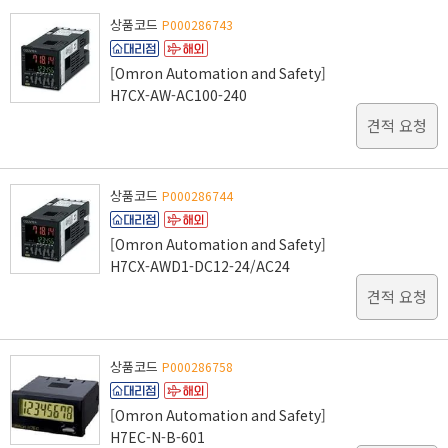
상품코드
P000286743
[Omron Automation and Safety]
H7CX-AW-AC100-240
견적 요청
상품코드
P000286744
[Omron Automation and Safety]
H7CX-AWD1-DC12-24/AC24
견적 요청
상품코드
P000286758
[Omron Automation and Safety]
H7EC-N-B-601