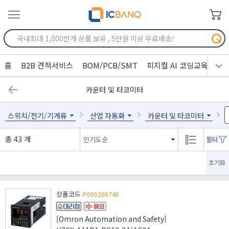
홈
B2B 견적서비스
BOM/PCB/SMT
피지컬 AI 코딩교육
카운터 및 타코미터
스위치/전기/기계류
산업 자동화
카운터 및 타코미터
총
43
개
초기화
상품코드
P000286740
[Omron Automation and Safety]