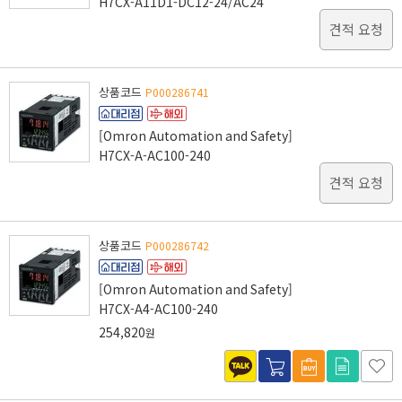
H7CX-A11D1-DC12-24/AC24
견적 요청
상품코드
P000286741
[Omron Automation and Safety]
H7CX-A-AC100-240
견적 요청
상품코드
P000286742
[Omron Automation and Safety]
H7CX-A4-AC100-240
254,820
원