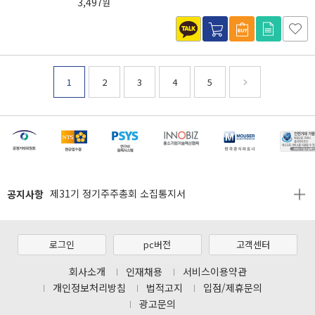
3,497
원
1
2
3
4
5
[마일리지 적립 및 사용 정책 개편 안내]
[2026년 8월 신용카드 무이자 행사 안내]
제31기 정기주주총회 소집통지서
공지사항
[마일리지 적립 및 사용 정책 개편 안내]
[2026년 8월 신용카드 무이자 행사 안내]
로그인
pc버전
고객센터
제31기 정기주주총회 소집통지서
회사소개
인재채용
서비스이용약관
[마일리지 적립 및 사용 정책 개편 안내]
개인정보처리방침
법적고지
입점/제휴문의
광고문의