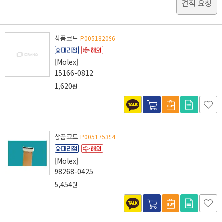
견적 요청
상품코드
P005182096
[Molex]
15166-0812
1,620
원
상품코드
P005175394
[Molex]
98268-0425
5,454
원