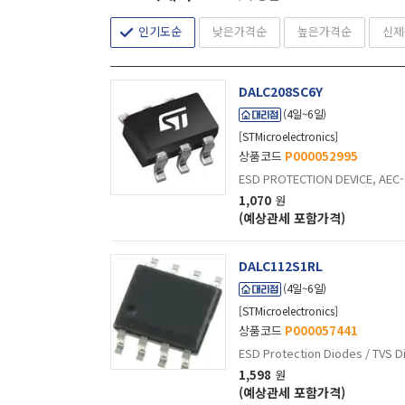
Flip Chip-8
FlipChip-10
인기도순
낮은가격순
높은가격순
신제
FlipChip-2
FlipChip-8
DALC208SC6Y
HXSON12
(4일~6일)
LLP-1010-6L
[STMicroelectronics]
LLP75-4L
상품코드
P000052995
LLP-75-7A
ESD PROTECTION DEVICE, AEC-
MSOP-10
1,070
원
QFN-24
(예상관세 포함가격)
SC-70-3
SC-74
DALC112S1RL
SOD-323
(4일~6일)
SOD-723
[STMicroelectronics]
SOD-923
상품코드
P000057441
SOD962-2
ESD Protection Diodes / TVS D
SOT-143
1,598
원
SOT-23-3L
(예상관세 포함가격)