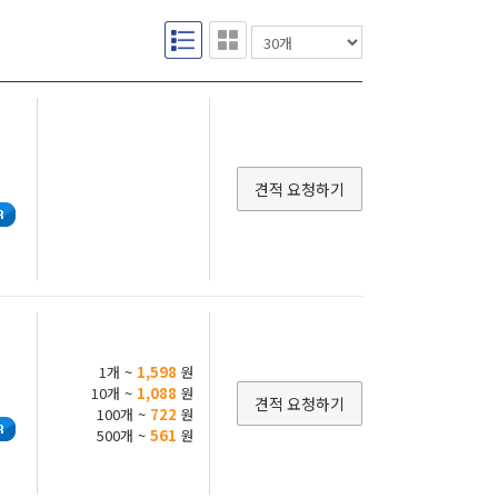
-Chip
FlipChip 0201
Chip-16
FlipChip-17
chip-4
FlipChip-5
FN-32
HXQFN-32
1006-2M
LLP1010-5L
-2510-10L
LLP-2513-11L
-75-6L
LLP75-6L
견적 요청하기
ro QFN-12 Narrow
Micro QFN-16 Narrow
-16
QFN1616-6
P-28
SC-2
0-6
SC70-6L (SOT-363)
T
SO-8
-523
SOD-523F
-882T
SOD-882T-2
1개 ~
1,598
원
10개 ~
1,088
원
962
SOD-962
견적 요청하기
100개 ~
722
원
1176
SOT1178
500개 ~
561
원
-23
SOT-23-3
-23-6
SOT23-6