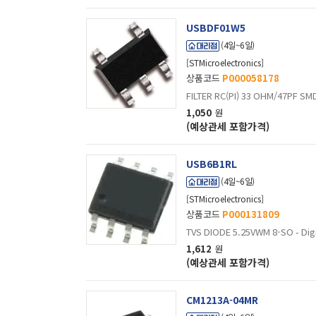
SOT-23-6L
SOT-323-3
USBDF01W5
SOT-353
(4일~6일)
SOT-457-6
[STMicroelectronics]
SOT-553
상품코드
P000058178
SOT-6
FILTER RC(PI) 33 OHM/47PF SMD
SOT-886
1,050
원
(예상관세 포함가격)
TSLP-4-7
UDFN-10
USB6B1RL
UDFN-6
(4일~6일)
uQFN-16
[STMicroelectronics]
uQFN-6L
상품코드
P000131809
USON-6
TVS DIODE 5.25VWM 8-SO - Dig
WDFN-8
1,612
원
WLCSP-6 (Flip Chi
(예상관세 포함가격)
WQFN-12
X2SON-2
CM1213A-04MR
XDFN-2