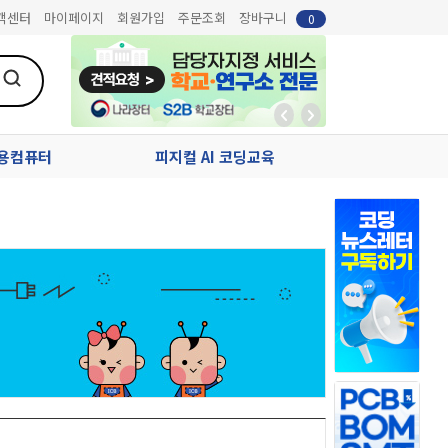
객센터
마이페이지
회원가입
주문조회
장바구니
0
업용컴퓨터
피지컬 AI 코딩교육