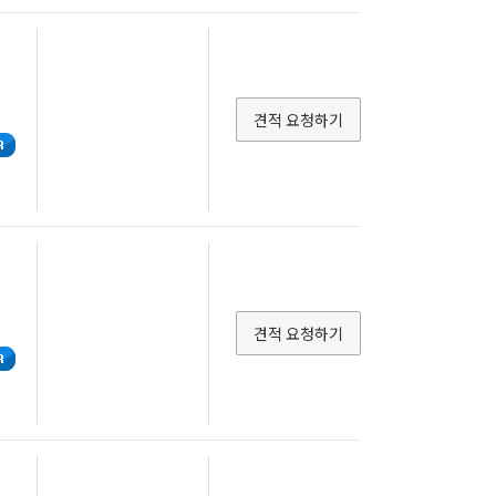
-3
SOT-323
-323-6L
SOT-346-3
-363-6
SOT-457
-523
SOT-523-2
견적 요청하기
-563
SOT-563-6
-723-3
SOT-883
-1005-2
TDFN-16
OP-24
U/0603
N-16
UDFN-18
N-10
uQFN-10L
N-4L
uQFN-6
N-10
USON-14
견적 요청하기
N-10
WDFN-16
SP-2
WLCSP-4
SP-9
WLSCP-4
N-6
WSON-8
ON-8
X3DFN-2
N-6
XSON-9