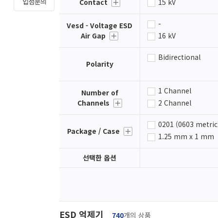
Contact
15 kV
VCC
23 kV
-
Vesd - Voltage ESD
40 kV
Air Gap
16 kV
25 kV
Bidirectional
8 kV
Polarity
1 Channel
Number of
Channels
2 Channel
5 Channel
0201 (0603 metric
6 Channel, 4 Chan
Package / Case
1.25 mm x 1 mm
BGA-4
선택한 옵션
CSP-5
DFN1006-2
DFN2111-7
DFN-6
Flip Chip
ESD 억제기
740
개의 상품