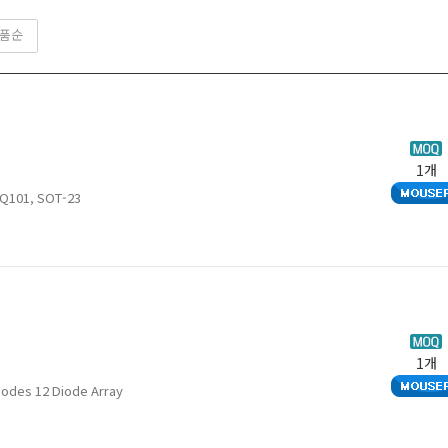
Flip Chip-9
FlipChip
Flip
FlipChip-12
FlipChip-15
Flip
품순
FlipChip-24
FlipChip-25
Flip
FlipChip-9
fSC-2
HVQ
LLP-1006-2L
LLP1006-2L
LLP
LLP-1713-7L
LLP-1713-9L
LLP
LLP-75-6A
LLP75-6A
LLP
1개
LLP-75-7L
LLP75-7L
Mic
Q101, SOT-23
MSOP-8
QDFN-8
QFN
QFN-6
QFN-8
QSO
SC-70-5
SC-70-6
SC7
SC-88
SL-2
SM
SOD-323-2
SOD-323F
SOD
SOD-723F
SOD-882
SOD
SOD-923-2
SOD-923F
SOD
1개
SOIC-8
SOP-8
SOT
iodes 12 Diode Array
SOT-143-4
SOT-143-B
SOT
SOT-23-5
SOT23-5
SOT