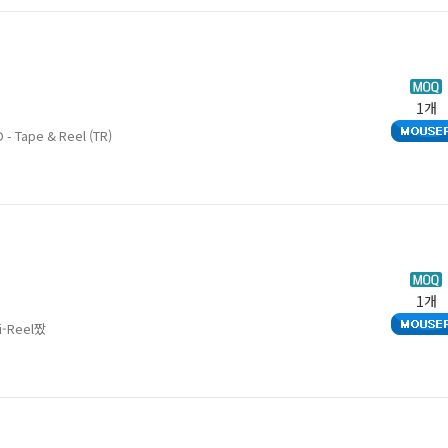
SOT-25-5
SOT-26-6L
SOT
SOT-323-5
SOT323-5L
SOT
SOT-353-5
SOT-363
SOT
SOT-5
SOT-510
SOT
1개
SOT-553-5
SOT-553-6
SOT
SOT-665
SOT-666
SOT
 - Tape & Reel (TR)
ST01005
ST0201
STO
TSOP-6
TSSOP-16
TSS
uDFN-10L
uDFN-12
uDF
uDFN-8
uQFN
UQF
uQFN-16L
UQFN-2L
uQF
UQFN-8
uQFN-8L
USO
1개
VMD-2
VSSOP-10
WDF
i-Reel짰
WLCSP-15
WLCSP-15 (Flip Chip)
WLC
p)
WLCSP-8
WLCSP-8 (Flip Chip)
WLC
WSON-10
WSON-15
WSO
X2SON-4
X2SON-6
X2S
XSON-10
XSON-14
XSO