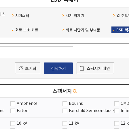
 가스
서미스터
서지 억제기
열 컷오
회로 보호 키트
회로 차단기 및 부속품
ESD 
초기화
검색하기
스펙서치 메인
스펙서치
Amphenol
Bourns
ted
Eaton
Fairchild Semiconductor
Infi
Micro Commercial Components (MCC)
Murata
Nexperia
ON 
10 kV
11 kV
12 
ROHM Semiconductor
STMicroelectronics
Tex