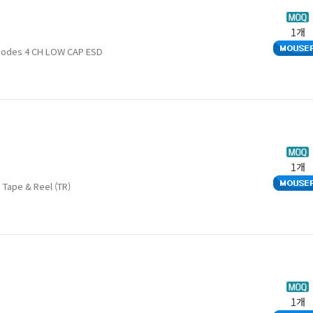
1개
Diodes 4 CH LOW CAP ESD
1개
Tape & Reel (TR)
1개