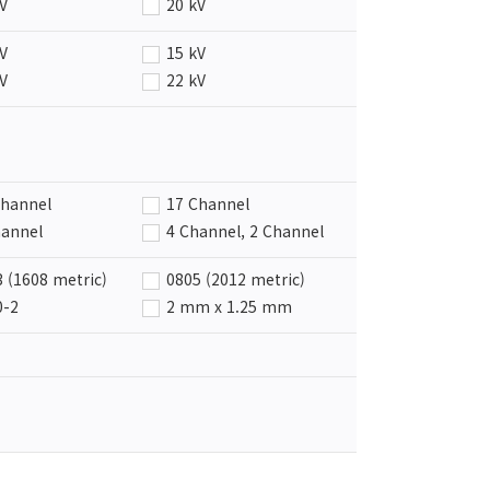
kV
20 kV
kV
4 kV
kV
15 kV
kV
22 kV
5 kV
Channel
17 Channel
hannel
4 Channel, 2 Channel
hannel, 8 Channel
6 Channel
 (1608 metric)
0805 (2012 metric)
0-2
2 mm x 1.25 mm
-10
CSP-4
-3
DFN-10
1616-6
DFN-18
4120-10
DFN-5
GA-12
DSN0603-2
 Chip-16
Flip Chip-5