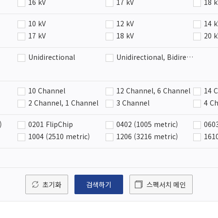
16 kV
17 kV
18 
Vishay
Walsin
25 kV
3 kV
30 
10 kV
12 kV
14 
6 kV
8 kV
9 kV
17 kV
18 kV
20 
3 kV
30 kV
4 kV
Unidirectional
Unidirectional, Bidirectional
9 kV
10 Channel
12 Channel, 6 Channel
14 
2 Channel, 1 Channel
3 Channel
4 C
5 Channel, 2 Channel
5 Channel, 4 Channel
5 C
)
0201 FlipChip
0402 (1005 metric)
0603
nel
8 Channel
1004 (2510 metric)
1206 (3216 metric)
161
CLP0603
CSP0603-2
CSP
CSP-6
CST-2
CST
DFN-12
DFN-16
DFN
초기화
검색하기
스펙서치 메인
DFN2510-10
DFN2510A-10
DFN
DFN-8
DO-219AB
DSB
Flip Chip-11
Flip Chip-15
Flip