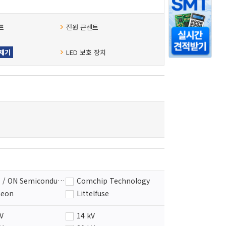
프
전원 콘센트
억제기
LED 보호 장치
CMD / ON Semiconductor
Comchip Technology
neon
Littelfuse
Semiconductor
Panasonic
kV
14 kV
as Instruments
Toshiba