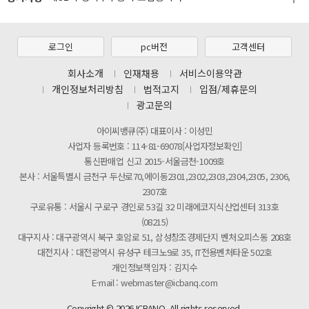
[마일리지 적립 및 사용 정책 개편 안내]
[2026년 8월 신용카드 무이자 행사 안내]
로그인
pc버전
고객센터
제31기 정기주주총회 소집통지서
회사소개
인재채용
서비스이용약관
[마일리지 적립 및 사용 정책 개편 안내]
개인정보처리방침
법적고지
입점/제휴문의
광고문의
아이씨뱅큐(주) 대표이사 : 이성민
사업자 등록번호 : 114-81-69078[사업자정보확인]
통신판매업 신고 2015-서울금천-1009호
본사 : 서울특별시 금천구 두산로70,에이동2301,2302,2303,2304,2305, 2306,
2307호
구로유통 : 서울시 구로구 경인로 53길 32 미래에코지식산업센터 313호
(08215)
대구지사 : 대구광역시 북구 호암로 51, 삼성창조경제단지 벤처오피스동 208호
대전지사 : 대전광역시 유성구 테크노9로 35, IT전용벤처타운 502호
개인정보책임자 : 김지수
E-mail : webmaster@icbanq.com
Copyright © 2026 ICBANQ. All rights reserved.