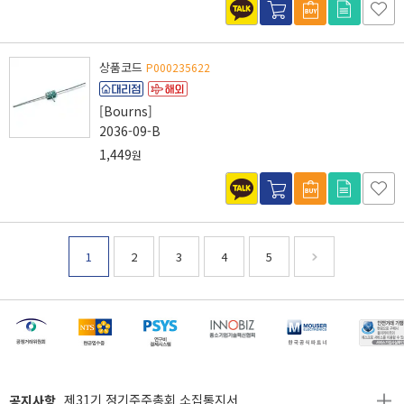
상품코드
P000235622
[Bourns]
2036-09-B
1,449
원
1
2
3
4
5
[마일리지 적립 및 사용 정책 개편 안내]
[2026년 8월 신용카드 무이자 행사 안내]
제31기 정기주주총회 소집통지서
공지사항