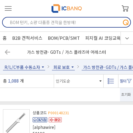
홈
B2B 견적서비스
BOM/PCB/SMT
피지컬 AI 코딩교육
가스 방전관- GDTs / 가스 플라즈마 어레스터
R/L/C부품 수동소자
회로 보호
가스 방전관- GDTs / 가스
총
1,088
개
초기화
상품코드
P000148231
[alphawire]