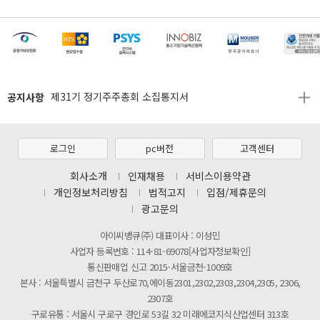
[마일리지 적립 및 사용 정책 개편 안내]
[2026년 8월 신용카드 무이자 행사 안내]
제31기 정기주주총회 소집통지서
공지사항
[마일리지 적립 및 사용 정책 개편 안내]
[2026년 8월 신용카드 무이자 행사 안내]
로그인
pc버전
고객센터
제31기 정기주주총회 소집통지서
회사소개
인재채용
서비스이용약관
[마일리지 적립 및 사용 정책 개편 안내]
개인정보처리방침
법적고지
입점/제휴문의
광고문의
아이씨뱅큐(주) 대표이사 : 이성민
사업자 등록번호 : 114-81-69078[사업자정보확인]
통신판매업 신고 2015-서울금천-1009호
본사 : 서울특별시 금천구 두산로70,에이동2301,2302,2303,2304,2305, 2306,
2307호
구로유통 : 서울시 구로구 경인로 53길 32 미래에코지식산업센터 313호