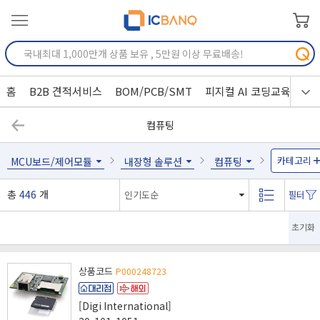
홈
B2B 견적서비스
BOM/PCB/SMT
피지컬 AI 코딩교육
컴퓨팅
카테고리
MCU보드/제어모듈
내장형 솔루션
컴퓨팅
총
446
개
초기화
상품코드
P000248723
[Digi International]