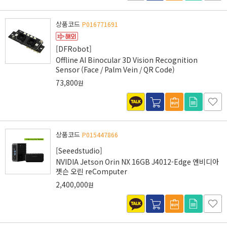
상품코드
P016771691
[DFRobot]
Offline AI Binocular 3D Vision Recognition
Sensor (Face / Palm Vein / QR Code)
73,800
원
상품코드
P015447866
[Seeedstudio]
NVIDIA Jetson Orin NX 16GB J4012-Edge 엔비디아
젯슨 오린 reComputer
2,400,000
원