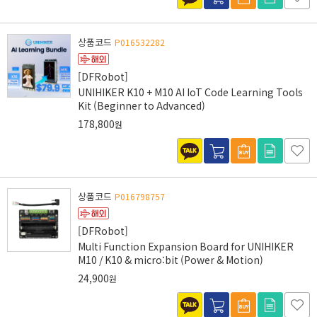
상품코드
P016532282
[DFRobot]
UNIHIKER K10 + M10 AI IoT Code Learning Tools
Kit (Beginner to Advanced)
178,800
원
상품코드
P016798757
[DFRobot]
Multi Function Expansion Board for UNIHIKER
M10 / K10 & micro:bit (Power & Motion)
24,900
원