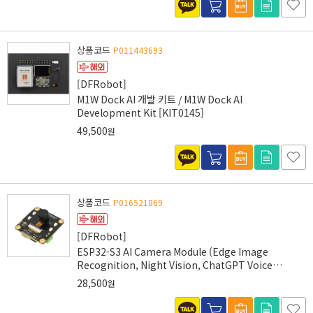
상품코드
P011443693
[DFRobot]
M1W Dock AI 개발 키트 / M1W Dock AI
Development Kit [KIT0145]
49,500
원
상품코드
P016521869
[DFRobot]
ESP32-S3 AI Camera Module (Edge Image
Recognition, Night Vision, ChatGPT Voice
Interaction)
28,500
원