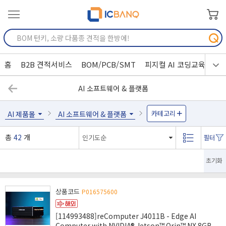
홈
B2B 견적서비스
BOM/PCB/SMT
피지컬 AI 코딩교육
AI 소프트웨어 & 플랫폼
카테고리
AI 제품몰
AI 소프트웨어 & 플랫폼
총
42
개
초기화
상품코드
P016575600
[114993488]reComputer J4011B - Edge AI
Computer with NVIDIA® Jetson™ Orin™ NX 8GB