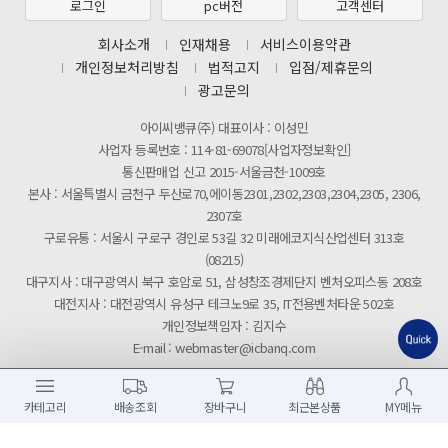
제31기 정기주주총회 소집통지서
로그인
pc버전
고객센터
[마일리지 적립 및 사용 정책 개편 안내]
회사소개
인재채용
서비스이용약관
개인정보처리방침
법적고지
입점/제휴문의
광고문의
아이씨뱅큐(주) 대표이사 : 이성민
사업자 등록번호 : 114-81-69078[사업자정보확인]
통신판매업 신고 2015-서울금천-1009호
본사 : 서울특별시 금천구 두산로70,에이동2301,2302,2303,2304,2305, 2306,
2307호
구로유통 : 서울시 구로구 경인로 53길 32 미래에코지식산업센터 313호
(08215)
대구지사 : 대구광역시 북구 호암로 51, 삼성창조경제단지 벤처오피스동 208호
대전지사 : 대전광역시 유성구 테크노9로 35, IT전용벤처타운 502호
개인정보책임자 : 김지수
E-mail : webmaster@icbanq.com
Copyright © 2026 ICBANQ. All rights reserved.
카테고리
배송조회
장바구니
최근본상품
MY메뉴