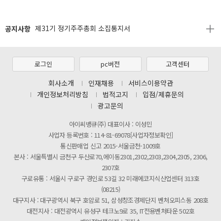
[2026년 8월 신용카드 무이자 행사 안내]
공지사항
제31기 정기주주총회 소집통지서
[마일리지 적립 및 사용 정책 개편 안내]
[2026년 8월 신용카드 무이자 행사 안내]
로그인
pc버전
고객센터
제31기 정기주주총회 소집통지서
회사소개
인재채용
서비스이용약관
개인정보처리방침
법적고지
입점/제휴문의
[마일리지 적립 및 사용 정책 개편 안내]
광고문의
아이씨뱅큐(주) 대표이사 : 이성민
사업자 등록번호 : 114-81-69078[사업자정보확인]
통신판매업 신고 2015-서울금천-1009호
본사 : 서울특별시 금천구 두산로70,에이동2301,2302,2303,2304,2305, 2306,
2307호
구로유통 : 서울시 구로구 경인로 53길 32 미래에코지식산업센터 313호
(08215)
대구지사 : 대구광역시 북구 호암로 51, 삼성창조경제단지 벤처오피스동 208호
대전지사 : 대전광역시 유성구 테크노9로 35, IT전용벤처타운 502호