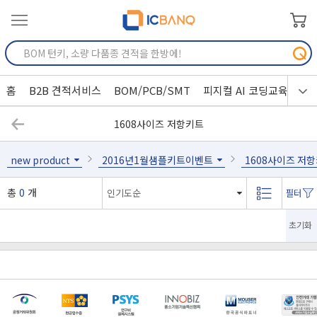
홈
B2B 견적서비스
BOM/PCB/SMT
피지컬 AI 코딩교육
1608사이즈 저항키트
new product
2016년1월샘플키트이벤트
1608사이즈 저
총
0
개
초기화
[마일리지 적립 및 사용 정책 개편 안내]