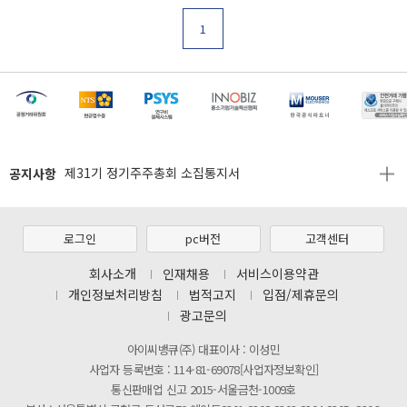
1
[마일리지 적립 및 사용 정책 개편 안내]
[2026년 8월 신용카드 무이자 행사 안내]
공지사항
제31기 정기주주총회 소집통지서
[마일리지 적립 및 사용 정책 개편 안내]
[2026년 8월 신용카드 무이자 행사 안내]
로그인
pc버전
고객센터
제31기 정기주주총회 소집통지서
회사소개
인재채용
서비스이용약관
개인정보처리방침
법적고지
입점/제휴문의
[마일리지 적립 및 사용 정책 개편 안내]
광고문의
아이씨뱅큐(주) 대표이사 : 이성민
사업자 등록번호 : 114-81-69078[사업자정보확인]
통신판매업 신고 2015-서울금천-1009호