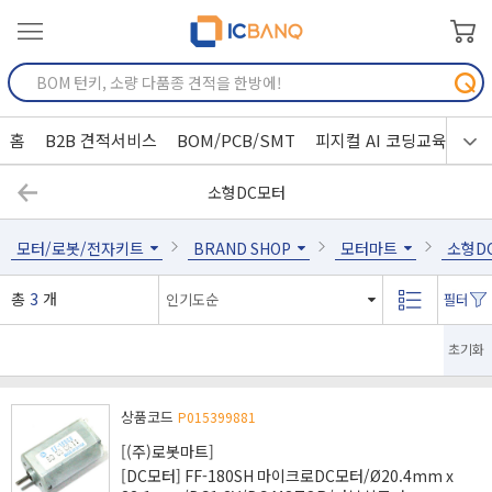
홈
B2B 견적서비스
BOM/PCB/SMT
피지컬 AI 코딩교육
소형DC모터
모터/로봇/전자키트
BRAND SHOP
모터마트
소형D
총
3
개
초기화
상품코드
P015399881
[(주)로봇마트]
[DC모터] FF-180SH 마이크로DC모터/Ø20.4mm x