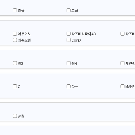
중급
고급
아두이노
라즈베리파이4B
라즈베
젯슨오린
CoreX
휠2
휠4
체인
C
C++
MAKE
wifi