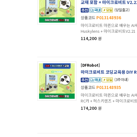
교재 포함 + 마이크로비트 V2.2
(당일출고)
상품코드
P013148936
마이크로비트 마퀸으로 배우는 AI세
Huskylens + 마이크로비트V2.21
114,200
원
[DFRobot]
마이크로비트 코딩교육용 DIY R
(3주이내)
상품코드
P013148935
마이크로비트 마퀸으로 배우는 AI세
RC카 + 허스키렌즈 + 마이크로비트V
174,200
원