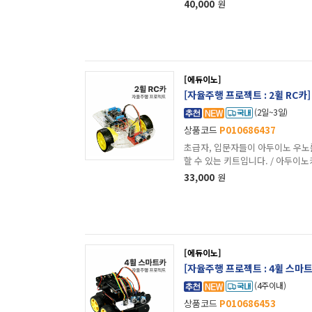
40,000
원
[에듀이노]
[자율주행 프로젝트 : 2휠 RC
(2일~3일)
상품코드
P010686437
초급자, 입문자들이 아두이노 우노
할 수 있는 키트입니다. / 아두이노
33,000
원
[에듀이노]
[자율주행 프로젝트 : 4휠 스마
(4주이내)
상품코드
P010686453