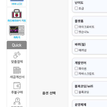
난이도
초급
플랫폼
마이크로비트
젯슨나노
바퀴(휠)
매카넘
개발언어
파이썬
자바스크립트
블록코딩/wifi
블록코딩
옵션 선택
운영체제