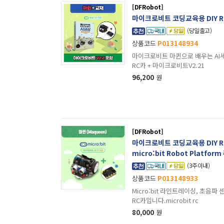
[DFRobot]
마이크로비트 코딩교육용 DIY R
(당일출고)
상품코드
P013148934
마이크로비트 마퀸으로 배우는 AI세
RC카 + 마이크로비트V2.21
96,200
원
[DFRobot]
마이크로비트 코딩교육용 DIY RC
micro:bit Robot Platfo
(3주이내)
상품코드
P013148933
Micro:bit 라인트레이싱, 초음
RC카입니다.microbit rc
80,000
원