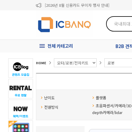
[2026년 8월 신용카드 무이자 행사 안내]
제31기 정기주주총회 소집통지서
[마일리지 적립 및 사용 정책 개편 안내]
전체 카테고리
B2B 
HOME
난이도
플랫폼
초음파센서/카메라/3D
전원방식
depth카메라/lidar