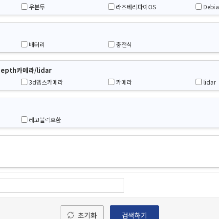
우분투
라즈베리파이OS
Debi
배터리
충전식
pth카메라/lidar
3d뎁스카메라
카메라
lidar
레고블럭호환
초기화
검색하기