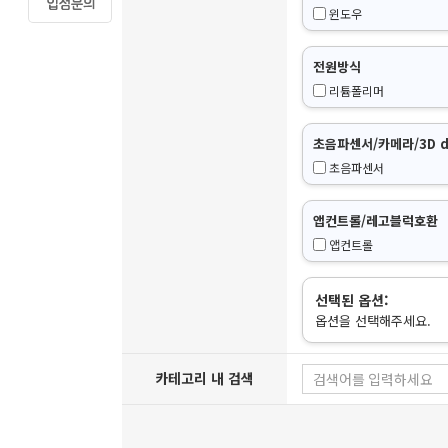
윈도우
전원방식
리튬폴리머
초음파센서/카메라/3D de
초음파센서
앱컨트롤/레고블럭호환
앱컨트롤
선택된 옵션:
옵션을 선택해주세요.
카테고리 내 검색