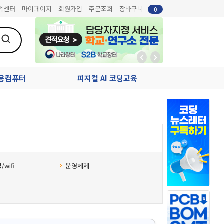
객센터
마이페이지
회원가입
주문조회
장바구니
0
업용컴퓨터
피지컬 AI 코딩교육
wifi
운영체제