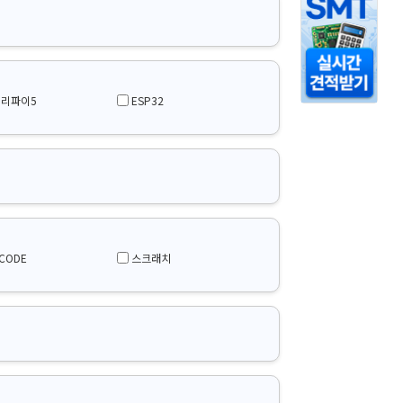
리파이5
ESP32
휠
CODE
스크래치