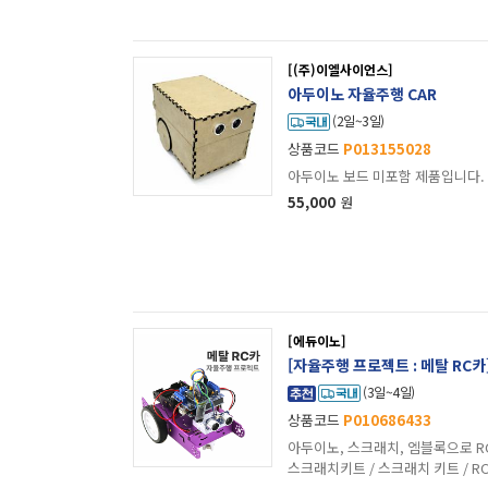
[(주)이엘사이언스]
아두이노 자율주행 CAR
(2일~3일)
상품코드
P013155028
아두이노 보드 미포함 제품입니다.
55,000
원
[에듀이노]
[자율주행 프로젝트 : 메탈 RC
(3일~4일)
상품코드
P010686433
아두이노, 스크래치, 엠블록으로 RC
스크래치키트 / 스크래치 키트 / R