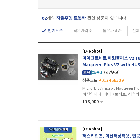
62
개의
자율주행 로봇카
관련 상품이 있습니다.
인기도순
낮은가격순
높은가격순
신제
[DFRobot]
마이크로비트 마퀸플러스 V2 186
Maqueen Plus V2 with HUS
(당일출고)
상품코드
P013466529
Micro:bit / micro : Maquee
버전입니다. 마이크로비트, 허스키
178,000
원
[DFRobot]
허스키렌즈, 머신러닝적용, 인공지능