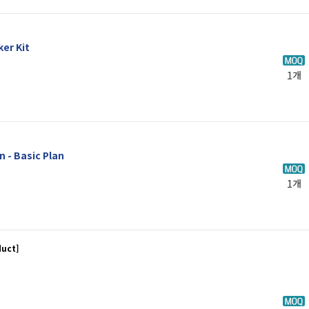
er Kit
1개
 - Basic Plan
1개
duct]