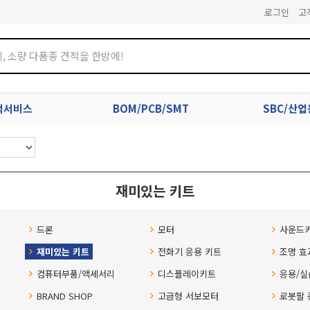
로그인
고
견적서비스
BOM/PCB/SMT
SBC/산
재미있는 키트
드론
모터
사운드
재미있는 키트
전화기 응용 키트
조명 효
컴퓨터부품/액세서리
디스플레이키트
응용/실
BRAND SHOP
고급형 서보모터
로봇팔 