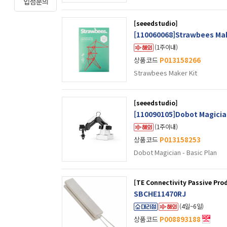
[seeedstudio]
[110060068]Strawbees Mak
(1주이내)
상품코드
P013158266
Strawbees Maker Kit
[seeedstudio]
[110090105]Dobot Magician
(1주이내)
상품코드
P013158253
Dobot Magician - Basic Plan
[TE Connectivity Passive Pro
SBCHE11470RJ
(4일~6일)
상품코드
P008893188