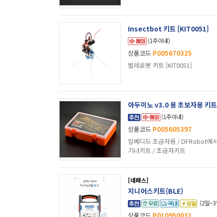
Insectbot 키트 [KIT0051]
(1주이내)
상품코드
P005670325
벌레로봇 키트 [KIT0051]
아두이노 v3.0 용 초보자용 키트 / B
(1주이내)
상품코드
P005605397
임베디드 초급자용 / DFRobot에
기너키트 / 초급자키트
[네패스]
지니어스키트(BLE)
(2일~3
상품코드
P010950031