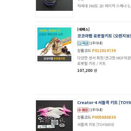
차세대 360도 2D 레이저 스캐너 (L
[네패스]
코코아팹 로봇팔키트 (오렌지보드
(1주이내)
상품코드
P012014739
다양한 센서 확장/견고한 MDF외관
로봇팔 키트 / 키트
107,200
원
Creator-4 셔틀콕 키트 [TOY0
(1주이내)
상품코드
P005686830
셔틀콕 키트 [TOY0059]