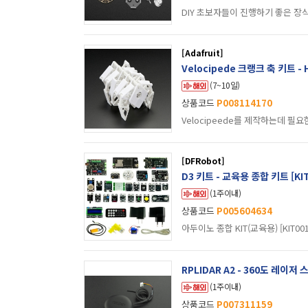
DIY 초보자들이 진행하기 좋은 장
[Adafruit]
Velocipede 크랭크 축 키트 - Hu
(7~10일)
상품코드
P008114170
Velocipeede를 제작하는데 필
[DFRobot]
D3 키트 - 교육용 종합 키트 [KIT
(1주이내)
상품코드
P005604634
아두이노 종합 KIT(교육용) [KIT001
(1주이내)
상품코드
P007311159