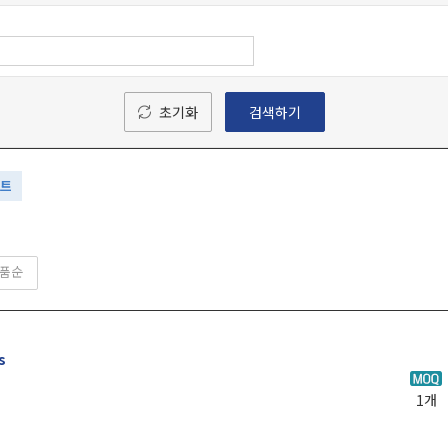
초기화
검색하기
키트
품순
s
1개