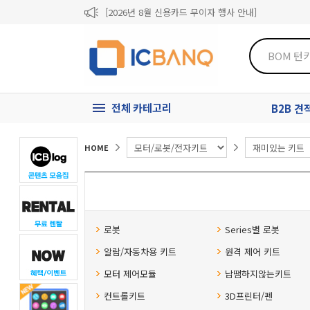
[2026년 8월 신용카드 무이자 행사 안내]
제31기 정기주주총회 소집통지서
[마일리지 적립 및 사용 정책 개편 안내]
전체 카테고리
B2B 
HOME
로봇
Series별 로봇
알람/자동차용 키트
원격 제어 키트
모터 제어모듈
납땜하지않는키트
컨트롤키트
3D프린터/펜