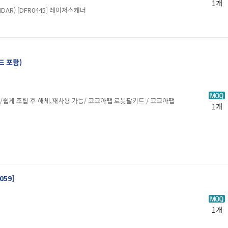
1개
IDAR) [DFR0445] 레이저스캐너
 포함)
/쉽게 조립 후 해체,재사용 가능/ 코코아팹 로봇팔키트 / 코코아팹
1개
059]
1개