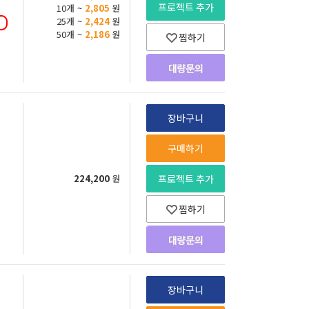
프로젝트 추가
10개 ~
2,805
원
25개 ~
2,424
원
50개 ~
2,186
원
찜하기
장바구니
구매하기
224,200
원
프로젝트 추가
찜하기
장바구니