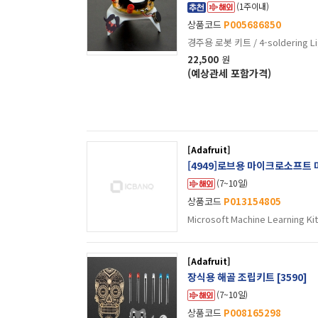
(1주이내)
상품코드
P005686850
경주용 로봇 키트 / 4-soldering Lig
22,500
원
(예상관세 포함가격)
[Adafruit]
[4949]로브용 마이크로소프트 머
(7~10일)
상품코드
P013154805
Microsoft Machine Learning Kit 
[Adafruit]
장식용 해골 조립키트 [3590]
(7~10일)
상품코드
P008165298