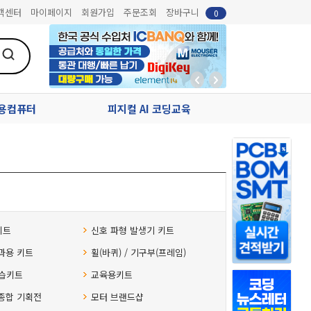
객센터
마이페이지
회원가입
주문조회
장바구니
0
업용컴퓨터
피지컬 AI 코딩교육
키트
신호 파형 발생기 키트
과용 키트
휠(바퀴) / 기구부(프레임)
습키트
교육용키트
종합 기획전
모터 브랜드샵