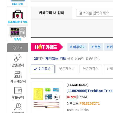
카테고리 내 검색
# 아두이노
# 로봇
# 
28
개의
재미있는 키트
관련 상품이 있습니다.
인기도순
낮은가격순
높은가격순
신제
[seeedstudio]
[110020006]TechBox Trick
(1주이내)
상품코드
P013158271
TechBox Tricks