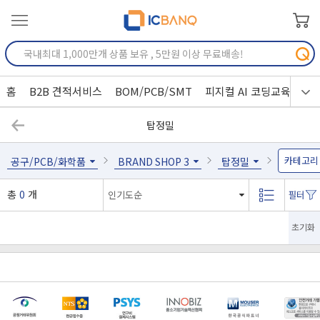
홈
B2B 견적서비스
BOM/PCB/SMT
피지컬 AI 코딩교육
탑정밀
카테고리
공구/PCB/화학품
BRAND SHOP 3
탑정밀
총
0
개
초기화
[마일리지 적립 및 사용 정책 개편 안내]