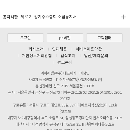
[2026년 8월 신용카드 무이자 행사 안내]
공지사항
제31기 정기주주총회 소집통지서
[마일리지 적립 및 사용 정책 개편 안내]
[2026년 8월 신용카드 무이자 행사 안내]
로그인
pc버전
고객센터
제31기 정기주주총회 소집통지서
회사소개
인재채용
서비스이용약관
개인정보처리방침
법적고지
입점/제휴문의
[마일리지 적립 및 사용 정책 개편 안내]
광고문의
아이씨뱅큐(주) 대표이사 : 이성민
사업자 등록번호 : 114-81-69078[사업자정보확인]
통신판매업 신고 2015-서울금천-1009호
본사 : 서울특별시 금천구 두산로70,에이동2301,2302,2303,2304,2305, 2306,
2307호
구로유통 : 서울시 구로구 경인로 53길 32 미래에코지식산업센터 313호
(08215)
대구지사 : 대구광역시 북구 호암로 51, 삼성창조경제단지 벤처오피스동 208호
대전지사 : 대전광역시 유성구 테크노9로 35, IT전용벤처타운 502호