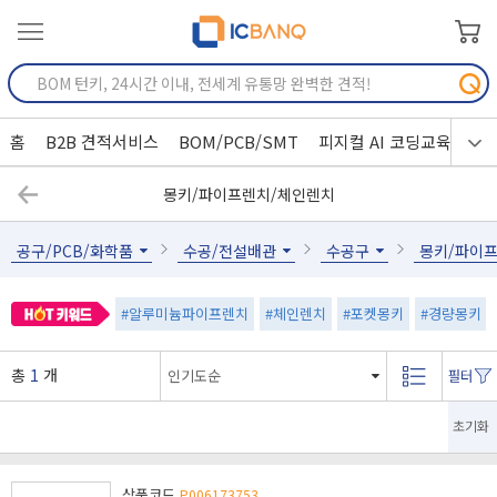
홈
B2B 견적서비스
BOM/PCB/SMT
피지컬 AI 코딩교육
몽키/파이프렌치/체인렌치
공구/PCB/화학품
수공/전설배관
수공구
몽키/파이
#알루미늄파이프렌치
#체인렌치
#포켓몽키
#경량몽키
총
1
개
초기화
상품코드
P006173753