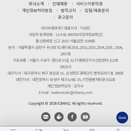
[마일리지 적립 및 사용 정책 개편 안내]
회사소개
인재채용
서비스이용약관
개인정보처리방침
법적고지
입점/제휴문의
광고문의
아이씨뱅큐(주) 대표이사 : 이성민
사업자 등록번호 : 114-81-69078[사업자정보확인]
통신판매업 신고 2015-서울금천-1009호
본사 : 서울특별시 금천구 두산로70,에이동2301,2302,2303,2304,2305, 2306,
2307호
구로유통 : 서울시 구로구 경인로 53길 32 미래에코지식산업센터 313호
(08215)
대구지사 : 대구광역시 북구 호암로 51, 삼성창조경제단지 벤처오피스동 208호
대전지사 : 대전광역시 유성구 테크노9로 35, IT전용벤처타운 502호
개인정보책임자 : 김지수
E-mail : webmaster@icbanq.com
Copyright © 2026 ICBANQ. All rights reserved.