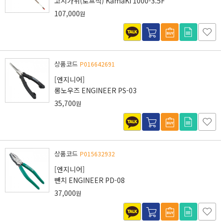
고지가위(로프식) KamaKi 1000-3.5F
107,000
원
상품코드
P016642691
[엔지니어]
롱노우즈 ENGINEER PS-03
35,700
원
상품코드
P015632932
[엔지니어]
뺀치 ENGINEER PD-08
37,000
원