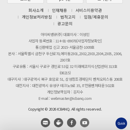
[마일리지 적립 및 사용 정책 개편 안내]
회사소개
인재채용
서비스이용약관
개인정보처리방침
법적고지
입점/제휴문의
광고문의
아이씨뱅큐(주) 대표이사 : 이성민
사업자 등록번호 : 114-81-69078[사업자정보확인]
통신판매업 신고 2015-서울금천-1009호
본사 : 서울특별시 금천구 두산로70,에이동2301,2302,2303,2304,2305, 2306,
2307호
구로유통 : 서울시 구로구 경인로 53길 32 미래에코지식산업센터 313호
(08215)
대구지사 : 대구광역시 북구 호암로 51, 삼성창조경제단지 벤처오피스동 208호
대전지사 : 대전광역시 유성구 테크노9로 35, IT전용벤처타운 502호
개인정보책임자 : 김지수
E-mail : webmaster@icbanq.com
Copyright © 2026 ICBANQ. All rights reserved.