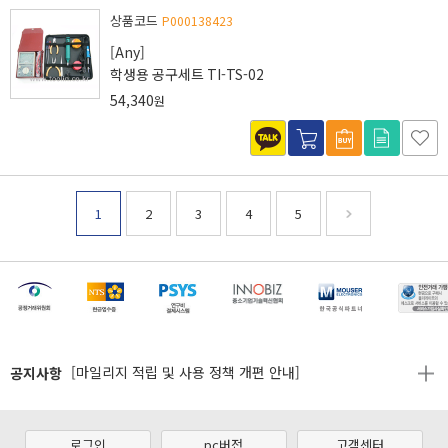
상품코드
P000138423
[Any]
학생용 공구세트 TI-TS-02
54,340
원
1
2
3
4
5
[마일리지 적립 및 사용 정책 개편 안내]
[2026년 8월 신용카드 무이자 행사 안내]
제31기 정기주주총회 소집통지서
공지사항
[마일리지 적립 및 사용 정책 개편 안내]
[2026년 8월 신용카드 무이자 행사 안내]
제31기 정기주주총회 소집통지서
로그인
pc버전
고객센터