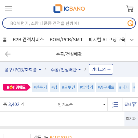
홈
B2B 견적서비스
BOM/PCB/SMT
피지컬 AI 코딩교육
수공/전설배관
카테고리
공구/PCB/화학품
수공/전설배관
#인두기
#납
#글루건
#압착기
#공구세트
#니퍼
#
총
3,402
개
초기화
상품코드
P013153970