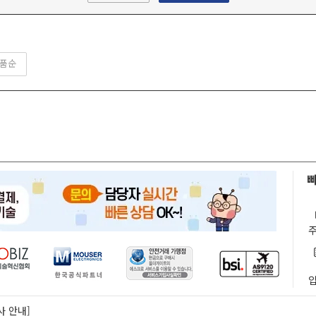
품순
빠
사 안내]