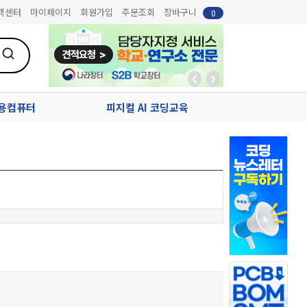
객센터
마이페이지
회원가입
주문조회
장바구니
0
업용컴퓨터
피지컬 AI 코딩교육