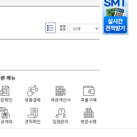
른 메뉴
주문확인
맞춤결제
세금계산서
후불구매
입금계좌
견적확인
입점문의
방문수령