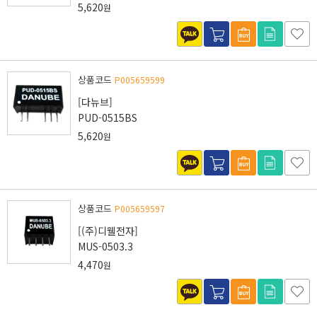
5,620
원
상품코드
P005659599
[다뉴브]
PUD-0515BS
5,620
원
상품코드
P005659597
[(주)디웰전자]
MUS-0503.3
4,470
원