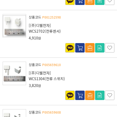
상품코드
P001252598
[(주)디웰전자]
WCS2702(전류센서)
4,910
원
상품코드
P005659610
[(주)디웰전자]
WCS1304(전류 스위치)
3,820
원
상품코드
P005659608