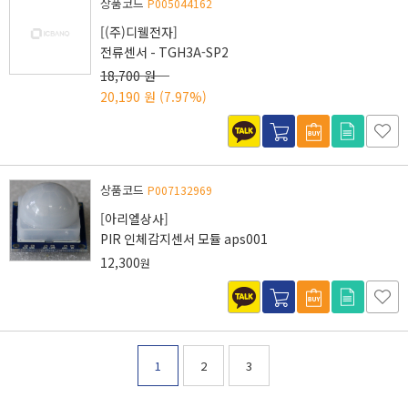
상품코드
P005044162
[(주)디웰전자]
전류센서 - TGH3A-SP2
18,700 원
20,190 원
(7.97%)
상품코드
P007132969
[아리엘상사]
PIR 인체감지센서 모듈 aps001
12,300
원
1
2
3