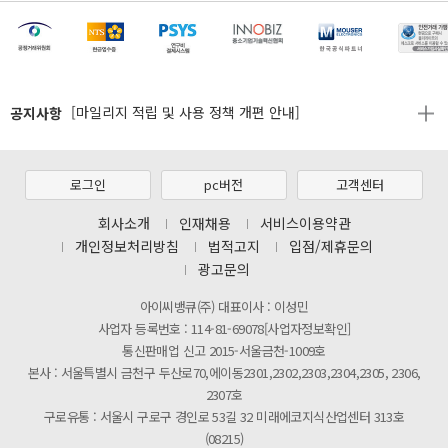
[마일리지 적립 및 사용 정책 개편 안내]
[2026년 8월 신용카드 무이자 행사 안내]
제31기 정기주주총회 소집통지서
공지사항
[마일리지 적립 및 사용 정책 개편 안내]
[2026년 8월 신용카드 무이자 행사 안내]
제31기 정기주주총회 소집통지서
로그인
pc버전
고객센터
[마일리지 적립 및 사용 정책 개편 안내]
회사소개
인재채용
서비스이용약관
개인정보처리방침
법적고지
입점/제휴문의
광고문의
아이씨뱅큐(주) 대표이사 : 이성민
사업자 등록번호 : 114-81-69078[사업자정보확인]
통신판매업 신고 2015-서울금천-1009호
본사 : 서울특별시 금천구 두산로70,에이동2301,2302,2303,2304,2305, 2306,
2307호
구로유통 : 서울시 구로구 경인로 53길 32 미래에코지식산업센터 313호
(08215)