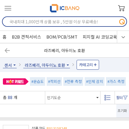
홈
B2B 견적서비스
BOM/PCB/SMT
피지컬 AI 코딩교육
라즈베리, 아두이노 호환
카테고리
센서
라즈베리, 아두이노 호환
#온습도
#적외선
#전류 측정
#인체 감지
#가스 측정
총
88
개
초기화
상품코드
P013158248