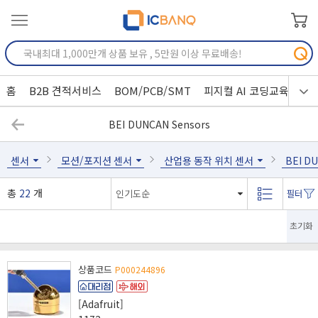
홈
B2B 견적서비스
BOM/PCB/SMT
피지컬 AI 코딩교육
BEI DUNCAN Sensors
센서
모션/포지션 센서
산업용 동작 위치 센서
BEI D
총
22
개
초기화
상품코드
P000244896
[Adafruit]