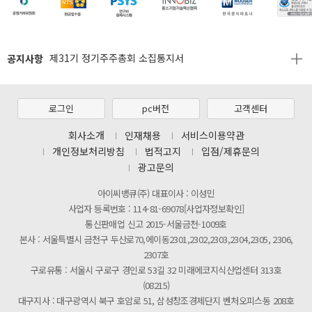
[마일리지 적립 및 사용 정책 개편 안내]
[2026년 8월 신용카드 무이자 행사 안내]
공지사항
제31기 정기주주총회 소집통지서
[마일리지 적립 및 사용 정책 개편 안내]
[2026년 8월 신용카드 무이자 행사 안내]
로그인
pc버전
고객센터
제31기 정기주주총회 소집통지서
회사소개
인재채용
서비스이용약관
개인정보처리방침
법적고지
입점/제휴문의
[마일리지 적립 및 사용 정책 개편 안내]
광고문의
아이씨뱅큐(주) 대표이사 : 이성민
사업자 등록번호 : 114-81-69078[사업자정보확인]
통신판매업 신고 2015-서울금천-1009호
본사 : 서울특별시 금천구 두산로70,에이동2301,2302,2303,2304,2305, 2306,
2307호
구로유통 : 서울시 구로구 경인로 53길 32 미래에코지식산업센터 313호
(08215)
대구지사 : 대구광역시 북구 호암로 51, 삼성창조경제단지 벤처오피스동 208호