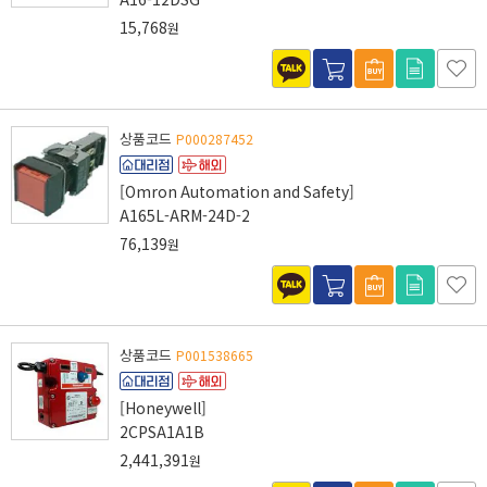
15,768
원
상품코드
P000287452
[Omron Automation and Safety]
A165L-ARM-24D-2
76,139
원
상품코드
P001538665
[Honeywell]
2CPSA1A1B
2,441,391
원