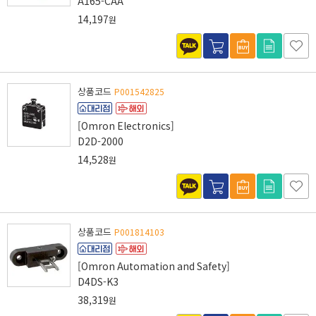
A165-CAA
14,197
원
상품코드
P001542825
[Omron Electronics]
D2D-2000
14,528
원
상품코드
P001814103
[Omron Automation and Safety]
D4DS-K3
38,319
원