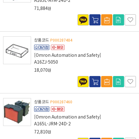
A165L-AYM-24D-2
71,884
원
상품코드
P000287484
[Omron Automation and Safety]
A16ZJ-5050
18,070
원
상품코드
P000287460
[Omron Automation and Safety]
A165L-JRM-24D-2
72,810
원