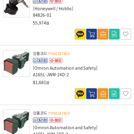
[Honeywell / Hobbs]
84826-01
55,974
원
상품코드
P000287463
[Omron Automation and Safety]
A165L-JWM-24D-2
81,681
원
상품코드
P000287453
[Omron Automation and Safety]