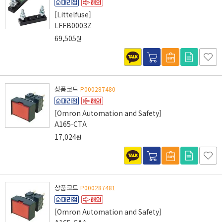
[Littelfuse]
LFFB0003Z
69,505
원
상품코드
P000287480
[Omron Automation and Safety]
A165-CTA
17,024
원
상품코드
P000287481
[Omron Automation and Safety]