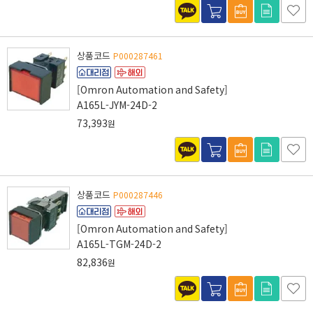
상품코드
P000287461
[Omron Automation and Safety]
A165L-JYM-24D-2
73,393
원
상품코드
P000287446
[Omron Automation and Safety]
A165L-TGM-24D-2
82,836
원