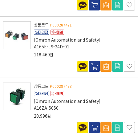
상품코드
P000287471
[Omron Automation and Safety]
A165E-LS-24D-01
118,469
원
상품코드
P000287483
[Omron Automation and Safety]
A16ZA-5050
20,996
원