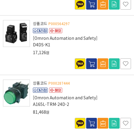
상품코드
P000564297
[Omron Automation and Safety]
D4DS-K1
17,126
원
상품코드
P000287444
[Omron Automation and Safety]
A165L-TRM-24D-2
81,468
원