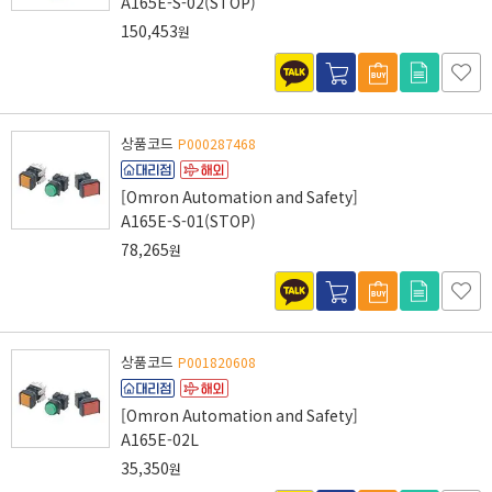
A165E-S-02(STOP)
150,453
원
상품코드
P000287468
[Omron Automation and Safety]
A165E-S-01(STOP)
78,265
원
상품코드
P001820608
[Omron Automation and Safety]
A165E-02L
35,350
원