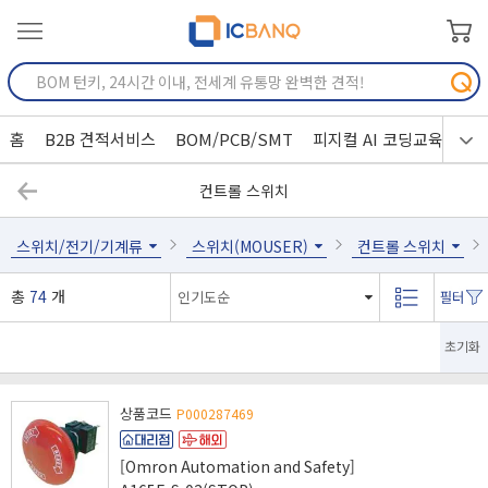
홈
B2B 견적서비스
BOM/PCB/SMT
피지컬 AI 코딩교육
컨트롤 스위치
스위치/전기/기계류
스위치(MOUSER)
컨트롤 스위치
총
74
개
초기화
상품코드
P000287469
[Omron Automation and Safety]