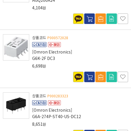
AGQ200A24
4,104
원
상품코드
P000572028
[Omron Electronics]
G6K-2F DC3
6,698
원
상품코드
P000283323
[Omron Electronics]
G6A-274P-ST40-US-DC12
8,651
원