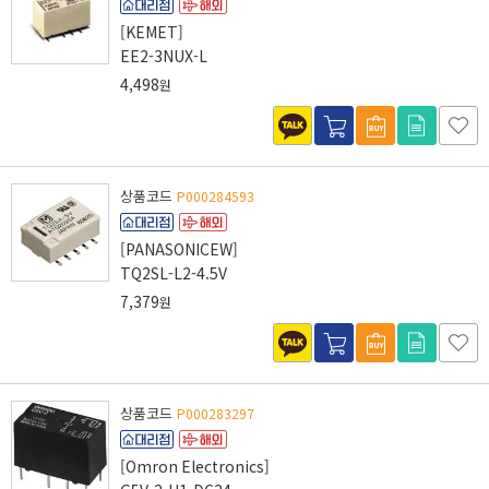
[KEMET]
EE2-3NUX-L
4,498
원
상품코드
P000284593
[PANASONICEW]
TQ2SL-L2-4.5V
7,379
원
상품코드
P000283297
[Omron Electronics]