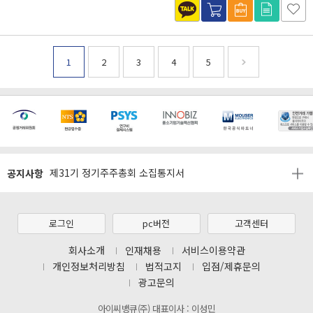
1
2
3
4
5
[마일리지 적립 및 사용 정책 개편 안내]
[2026년 8월 신용카드 무이자 행사 안내]
제31기 정기주주총회 소집통지서
공지사항
[마일리지 적립 및 사용 정책 개편 안내]
[2026년 8월 신용카드 무이자 행사 안내]
로그인
pc버전
고객센터
제31기 정기주주총회 소집통지서
[마일리지 적립 및 사용 정책 개편 안내]
회사소개
인재채용
서비스이용약관
개인정보처리방침
법적고지
입점/제휴문의
광고문의
아이씨뱅큐(주) 대표이사 : 이성민