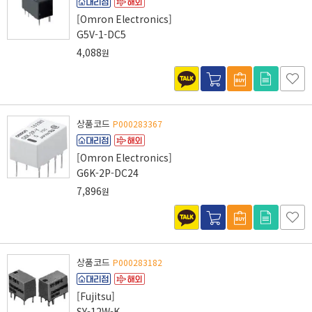
[Omron Electronics]
G5V-1-DC5
4,088
원
상품코드
P000283367
[Omron Electronics]
G6K-2P-DC24
7,896
원
상품코드
P000283182
[Fujitsu]
SY-12W-K