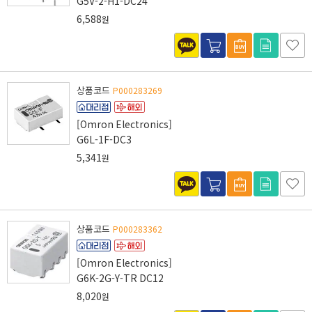
G5V-2-H1-DC24
6,588
원
상품코드
P000283269
[Omron Electronics]
G6L-1F-DC3
5,341
원
상품코드
P000283362
[Omron Electronics]
G6K-2G-Y-TR DC12
8,020
원