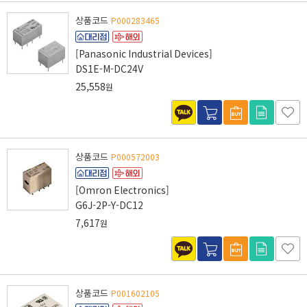
상품코드
P000283465
[Panasonic Industrial Devices]
DS1E-M-DC24V
25,558
원
상품코드
P000572003
[Omron Electronics]
G6J-2P-Y-DC12
7,617
원
상품코드
P001602105