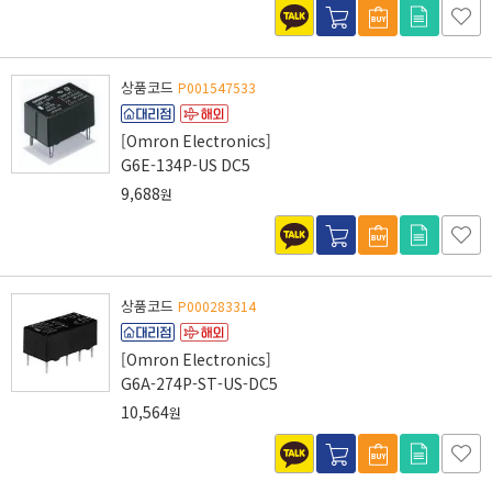
상품코드
P001547533
[Omron Electronics]
G6E-134P-US DC5
9,688
원
상품코드
P000283314
[Omron Electronics]
G6A-274P-ST-US-DC5
10,564
원