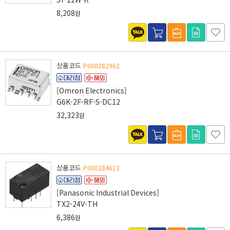
8,208
원
상품코드
P000282962
[Omron Electronics]
G6K-2F-RF-S-DC12
32,323
원
상품코드
P000284613
[Panasonic Industrial Devices]
TX2-24V-TH
6,386
원