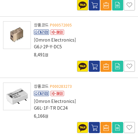
상품코드
P000572005
[Omron Electronics]
G6J-2P-Y-DC5
8,491
원
상품코드
P000283273
[Omron Electronics]
G6L-1F-TR DC24
6,166
원