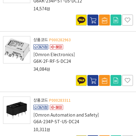
G6AK-234P-ST-US-DC12
14,574
원
상품코드
P000282963
[Omron Electronics]
G6K-2F-RF-S-DC24
34,084
원
상품코드
P000283311
[Omron Automation and Safety]
G6A-234P-ST-US-DC24
10,311
원