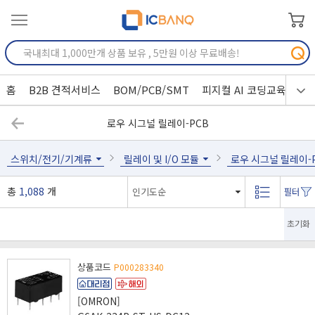
홈
B2B 견적서비스
BOM/PCB/SMT
피지컬 AI 코딩교육
로우 시그널 릴레이-PCB
스위치/전기/기계류
릴레이 및 I/O 모듈
로우 시그널 릴레이-
총
1,088
개
초기화
상품코드
P000283340
[OMRON]