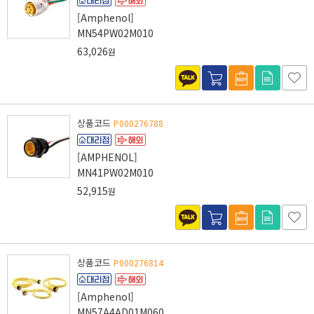
[Amphenol]
MN54PW02M010
63,026
원
상품코드
P000276788
[AMPHENOL]
MN41PW02M010
52,915
원
상품코드
P000276814
[Amphenol]
MN57A4AD01M060