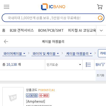
홈
B2B 견적서비스
BOM/PCB/SMT
피지컬 AI 코딩교육
케이블 어셈블리
카테
와이어케이블
와이어 및 케이블
케이블 어셈블리
총
10,138
개
초기화
상품코드
P005697161
[Amphenol]