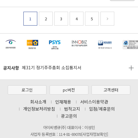
1
2
3
4
5
[마일리지 적립 및 사용 정책 개편 안내]
[2026년 8월 신용카드 무이자 행사 안내]
제31기 정기주주총회 소집통지서
공지사항
[마일리지 적립 및 사용 정책 개편 안내]
[2026년 8월 신용카드 무이자 행사 안내]
로그인
pc버전
고객센터
제31기 정기주주총회 소집통지서
회사소개
인재채용
서비스이용약관
[마일리지 적립 및 사용 정책 개편 안내]
개인정보처리방침
법적고지
입점/제휴문의
광고문의
아이씨뱅큐(주) 대표이사 : 이성민
사업자 등록번호 : 114-81-69078[사업자정보확인]