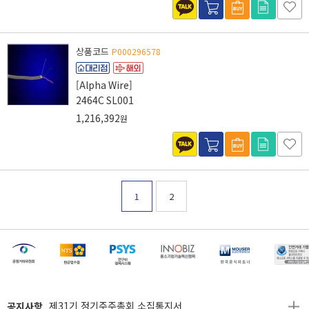
상품코드
P000296578
[Alpha Wire]
2464C SL001
1,216,392
원
1
2
[마일리지 적립 및 사용 정책 개편 안내]
[2026년 8월 신용카드 무이자 행사 안내]
제31기 정기주주총회 소집통지서
공지사항
[마일리지 적립 및 사용 정책 개편 안내]