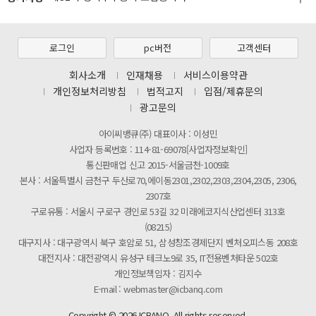
[2026년 8월 신용카드 무이자 행사 안내]
제31기 정기주주총회 소집통지서
로그인
pc버전
고객센터
[마일리지 적립 및 사용 정책 개편 안내]
회사소개
인재채용
서비스이용약관
개인정보처리방침
법적고지
입점/제휴문의
광고문의
아이씨뱅큐(주) 대표이사 : 이성민
사업자 등록번호 : 114-81-69078[사업자정보확인]
통신판매업 신고 2015-서울금천-1009호
본사 : 서울특별시 금천구 두산로70,에이동2301,2302,2303,2304,2305, 2306,
2307호
구로유통 : 서울시 구로구 경인로 53길 32 미래에코지식산업센터 313호
(08215)
대구지사 : 대구광역시 북구 호암로 51, 삼성창조경제단지 벤처오피스동 208호
대전지사 : 대전광역시 유성구 테크노9로 35, IT전용벤처타운 502호
개인정보책임자 : 김지수
E-mail : webmaster@icbanq.com
Copyright © 2026 ICBANQ. All rights reserved.