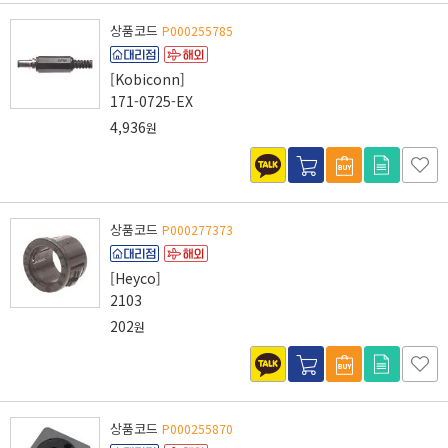
상품코드
P000255785
[Kobiconn]
171-0725-EX
4,936
원
상품코드
P000277373
[Heyco]
2103
202
원
상품코드
P000255870