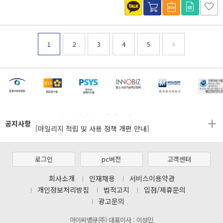
1
2
3
4
5
[마일리지 적립 및 사용 정책 개편 안내]
[2026년 8월 신용카드 무이자 행사 안내]
제31기 정기주주총회 소집통지서
공지사항
[마일리지 적립 및 사용 정책 개편 안내]
[2026년 8월 신용카드 무이자 행사 안내]
제31기 정기주주총회 소집통지서
로그인
pc버전
고객센터
[마일리지 적립 및 사용 정책 개편 안내]
회사소개
인재채용
서비스이용약관
개인정보처리방침
법적고지
입점/제휴문의
광고문의
아이씨뱅큐(주) 대표이사 : 이성민