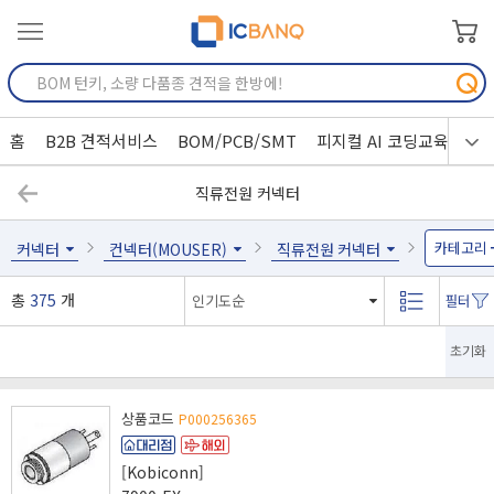
홈
B2B 견적서비스
BOM/PCB/SMT
피지컬 AI 코딩교육
직류전원 커넥터
카테고리
커넥터
컨넥터(MOUSER)
직류전원 커넥터
총
375
개
초기화
상품코드
P000256365
[Kobiconn]