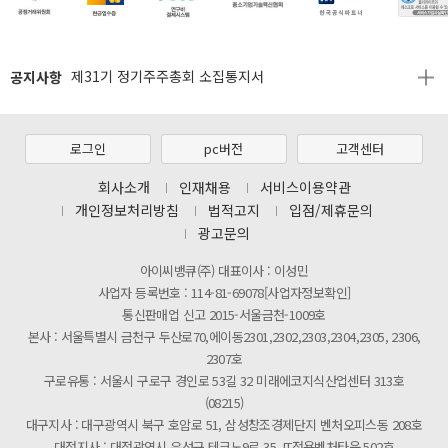
[마일리지 적립 및 사용 정책 개편 안내]
[2026년 8월 신용카드 무이자 행사 안내]
공지사항
제31기 정기주주총회 소집통지서
[마일리지 적립 및 사용 정책 개편 안내]
[2026년 8월 신용카드 무이자 행사 안내]
로그인
pc버전
고객센터
제31기 정기주주총회 소집통지서
회사소개
인재채용
서비스이용약관
개인정보처리방침
법적고지
입점/제휴문의
[마일리지 적립 및 사용 정책 개편 안내]
광고문의
아이씨뱅큐(주) 대표이사 : 이성민
사업자 등록번호 : 114-81-69078[사업자정보확인]
통신판매업 신고 2015-서울금천-1009호
본사 : 서울특별시 금천구 두산로70,에이동2301,2302,2303,2304,2305, 2306,
2307호
구로유통 : 서울시 구로구 경인로 53길 32 미래에코지식산업센터 313호
(08215)
대구지사 : 대구광역시 북구 호암로 51, 삼성창조경제단지 벤처오피스동 208호
대전지사 : 대전광역시 유성구 테크노9로 35, IT전용벤처타운 502호