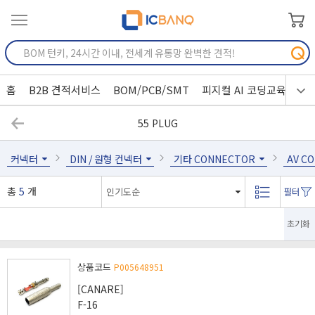
홈
B2B 견적서비스
BOM/PCB/SMT
피지컬 AI 코딩교육
55 PLUG
커넥터
DIN / 원형 컨넥터
기타 CONNECTOR
AV C
총
5
개
초기화
상품코드
P005648951
[CANARE]
F-16