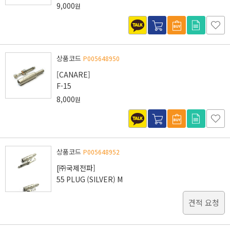
9,000
원
상품코드
P005648950
[CANARE]
F-15
8,000
원
상품코드
P005648952
[㈜국제전파]
55 PLUG (SILVER) M
견적 요청