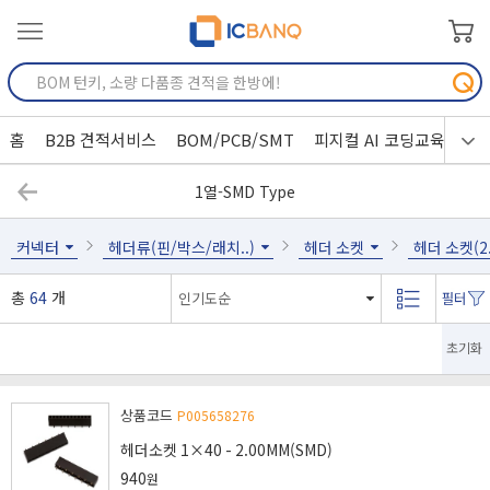
홈
B2B 견적서비스
BOM/PCB/SMT
피지컬 AI 코딩교육
1열-SMD Type
커넥터
헤더류(핀/박스/래치..)
헤더 소켓
헤더 소켓(2.
총
64
개
초기화
상품코드
P005658276
헤더소켓 1×40 - 2.00MM(SMD)
940
원