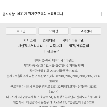
[2026년 8월 신용카드 무이자 행사 안내]
공지사항
제31기 정기주주총회 소집통지서
[마일리지 적립 및 사용 정책 개편 안내]
[2026년 8월 신용카드 무이자 행사 안내]
로그인
pc버전
고객센터
제31기 정기주주총회 소집통지서
회사소개
인재채용
서비스이용약관
개인정보처리방침
법적고지
입점/제휴문의
[마일리지 적립 및 사용 정책 개편 안내]
광고문의
아이씨뱅큐(주) 대표이사 : 이성민
사업자 등록번호 : 114-81-69078[사업자정보확인]
통신판매업 신고 2015-서울금천-1009호
본사 : 서울특별시 금천구 두산로70,에이동2301,2302,2303,2304,2305, 2306,
2307호
구로유통 : 서울시 구로구 경인로 53길 32 미래에코지식산업센터 313호
(08215)
대구지사 : 대구광역시 북구 호암로 51, 삼성창조경제단지 벤처오피스동 208호
대전지사 : 대전광역시 유성구 테크노9로 35, IT전용벤처타운 502호