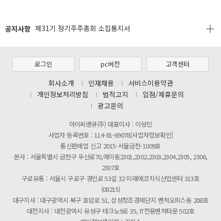
[2026년 8월 신용카드 무이자 행사 안내]
공지사항
제31기 정기주주총회 소집통지서
[마일리지 적립 및 사용 정책 개편 안내]
[2026년 8월 신용카드 무이자 행사 안내]
로그인
pc버전
고객센터
제31기 정기주주총회 소집통지서
회사소개
인재채용
서비스이용약관
개인정보처리방침
법적고지
입점/제휴문의
[마일리지 적립 및 사용 정책 개편 안내]
광고문의
아이씨뱅큐(주) 대표이사 : 이성민
사업자 등록번호 : 114-81-69078[사업자정보확인]
통신판매업 신고 2015-서울금천-1009호
본사 : 서울특별시 금천구 두산로70,에이동2301,2302,2303,2304,2305, 2306,
2307호
구로유통 : 서울시 구로구 경인로 53길 32 미래에코지식산업센터 313호
(08215)
대구지사 : 대구광역시 북구 호암로 51, 삼성창조경제단지 벤처오피스동 208호
대전지사 : 대전광역시 유성구 테크노9로 35, IT전용벤처타운 502호