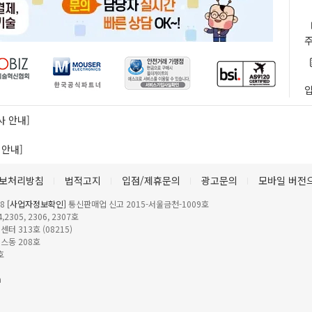
사 안내]
 안내]
보처리방침
법적고지
입점/제휴문의
광고문의
모바일 버전
78
[사업자정보확인]
통신판매업 신고
2015-서울금천-1009호
305, 2306, 2307호
 313호 (08215)
스동 208호
호
m