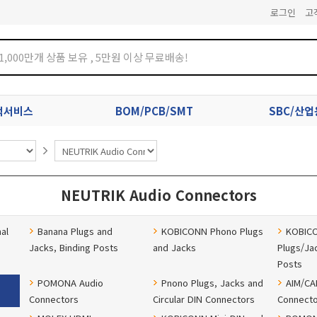
로그인
고
견적서비스
BOM/PCB/SMT
SBC/산
NEUTRIK Audio Connectors
al
Banana Plugs and
KOBICONN Phono Plugs
KOBIC
Jacks, Binding Posts
and Jacks
Plugs/Ja
Posts
POMONA Audio
Pnono Plugs, Jacks and
AIM/CA
Connectors
Circular DIN Connectors
Connecto