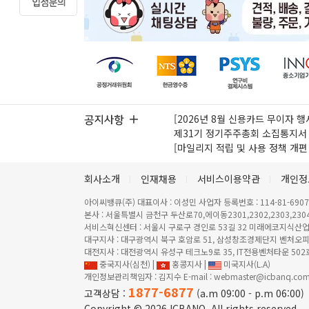
[2026년 8월 신용카드 무이자 행
제31기 정기주주총회 소집통지서
[마일리지 적립 및 사용 정책 개편
회사소개
인재채용
서비스이용약관
개인정
아이씨뱅큐(주)
대표이사 :
이성민
사업자 등록번호 :
114-81-690
본사 :
서울특별시 금천구 두산로70,에이동2301,2302,2303,2304,2
서비스혁신센터 :
서울시 구로구 경인로 53길 32 미래에코지식산업센터
대구지사 :
대구광역시 북구 호암로 51, 삼성창조경제단지 벤처오피
대전지사 :
대전광역시 유성구 테크노9로 35, IT전용벤처타운 502
중국지사(심천) |
홍콩지사 |
미국지사(L.A)
개인정보관리책임자 :
김지수
E-mail :
webmaster@icbanq.co
1877-6877
고객상담 :
(a.m 09:00 - p.m 06:00)
Copyright © 2026 ICBANQ. All rights reserved.