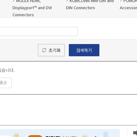
MOLEX HDMI,
KOBICONN Mini-DIN and
POMONA
Displayport™ and DVI
DIN Connectors
Accessor
Connectors
Banana & Binding
Neutri
XLR Connectors
ne
Connectors
Loudspea
초기화
검색하기
있습니다.
품순
빠