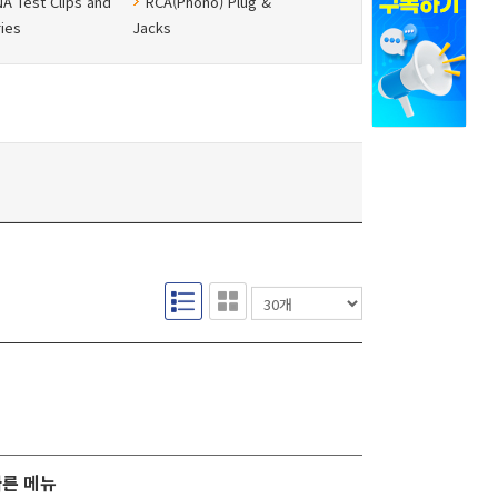
 Test Clips and
RCA(Phono) Plug &
ies
Jacks
k Speakcon
ker Connectors
른 메뉴