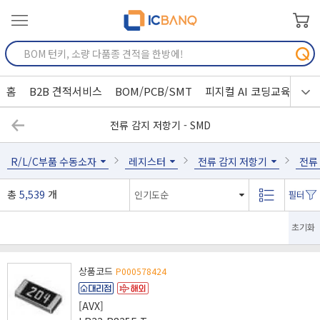
홈
B2B 견적서비스
BOM/PCB/SMT
피지컬 AI 코딩교육
전류 감지 저항기 - SMD
R/L/C부품 수동소자
레지스터
전류 감지 저항기
전류 
총
5,539
개
초기화
상품코드
P000578424
[AVX]