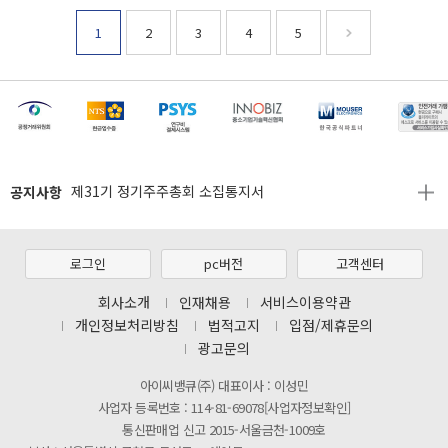
1
2
3
4
5
[마일리지 적립 및 사용 정책 개편 안내]
[2026년 8월 신용카드 무이자 행사 안내]
제31기 정기주주총회 소집통지서
공지사항
[마일리지 적립 및 사용 정책 개편 안내]
[2026년 8월 신용카드 무이자 행사 안내]
제31기 정기주주총회 소집통지서
로그인
pc버전
고객센터
[마일리지 적립 및 사용 정책 개편 안내]
회사소개
인재채용
서비스이용약관
개인정보처리방침
법적고지
입점/제휴문의
광고문의
아이씨뱅큐(주) 대표이사 : 이성민
사업자 등록번호 : 114-81-69078[사업자정보확인]
통신판매업 신고 2015-서울금천-1009호