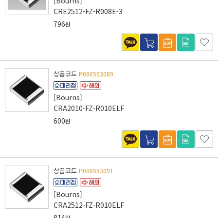
[Bourns]
CRE2512-FZ-R008E-3
796
원
상품코드
P000553089
[Bourns]
CRA2010-FZ-R010ELF
600
원
상품코드
P000553091
[Bourns]
CRA2512-FZ-R010ELF
814
원