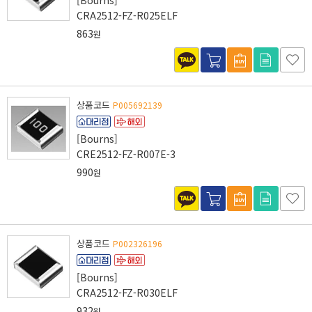
[Bourns]
CRA2512-FZ-R025ELF
863
원
상품코드
P005692139
[Bourns]
CRE2512-FZ-R007E-3
990
원
상품코드
P002326196
[Bourns]
CRA2512-FZ-R030ELF
932
원