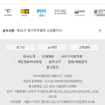
[마일리지 적립 및 사용 정책 개편 안내]
[2026년 8월 신용카드 무이자 행사 안내]
공지사항
제31기 정기주주총회 소집통지서
[마일리지 적립 및 사용 정책 개편 안내]
[2026년 8월 신용카드 무이자 행사 안내]
로그인
pc버전
고객센터
제31기 정기주주총회 소집통지서
회사소개
인재채용
서비스이용약관
개인정보처리방침
법적고지
입점/제휴문의
[마일리지 적립 및 사용 정책 개편 안내]
광고문의
아이씨뱅큐(주) 대표이사 : 이성민
사업자 등록번호 : 114-81-69078[사업자정보확인]
통신판매업 신고 2015-서울금천-1009호
본사 : 서울특별시 금천구 두산로70,에이동2301,2302,2303,2304,2305, 2306,
2307호
구로유통 : 서울시 구로구 경인로 53길 32 미래에코지식산업센터 313호