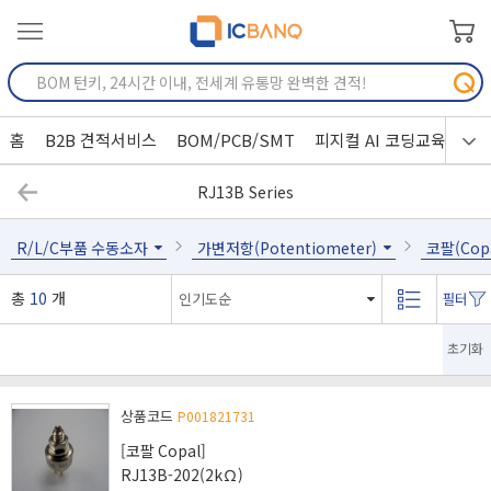
홈
B2B 견적서비스
BOM/PCB/SMT
피지컬 AI 코딩교육
RJ13B Series
R/L/C부품 수동소자
가변저항(Potentiometer)
코팔(Copa
총
10
개
초기화
상품코드
P001821731
[코팔 Copal]
RJ13B-202(2kΩ)