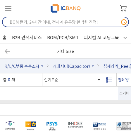
홈
B2B 견적서비스
BOM/PCB/SMT
피지컬 AI 코딩교육
기타 Size
R/L/C부품 수동소자
캐패시터(Capacitor)
칩세라믹_Reel(A
총
0
개
초기화
[마일리지 적립 및 사용 정책 개편 안내]