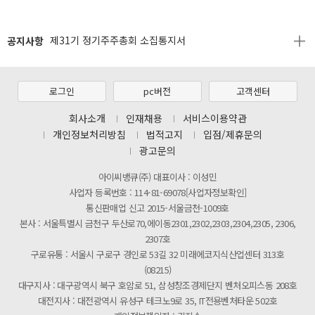
[2026년 8월 신용카드 무이자 행사 안내]
공지사항
제31기 정기주주총회 소집통지서
[마일리지 적립 및 사용 정책 개편 안내]
[2026년 8월 신용카드 무이자 행사 안내]
로그인
pc버전
고객센터
제31기 정기주주총회 소집통지서
회사소개
인재채용
서비스이용약관
개인정보처리방침
법적고지
입점/제휴문의
[마일리지 적립 및 사용 정책 개편 안내]
광고문의
아이씨뱅큐(주) 대표이사 : 이성민
사업자 등록번호 : 114-81-69078[사업자정보확인]
통신판매업 신고 2015-서울금천-1009호
본사 : 서울특별시 금천구 두산로70,에이동2301,2302,2303,2304,2305, 2306,
2307호
구로유통 : 서울시 구로구 경인로 53길 32 미래에코지식산업센터 313호
(08215)
대구지사 : 대구광역시 북구 호암로 51, 삼성창조경제단지 벤처오피스동 208호
대전지사 : 대전광역시 유성구 테크노9로 35, IT전용벤처타운 502호