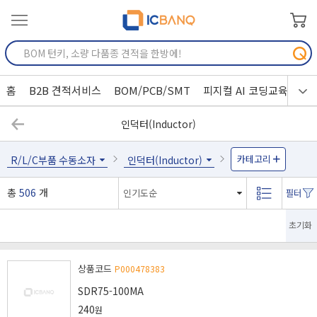
홈
B2B 견적서비스
BOM/PCB/SMT
피지컬 AI 코딩교육
인덕터(Inductor)
카테고리
R/L/C부품 수동소자
인덕터(Inductor)
총
506
개
초기화
상품코드
P000478383
SDR75-100MA
240
원