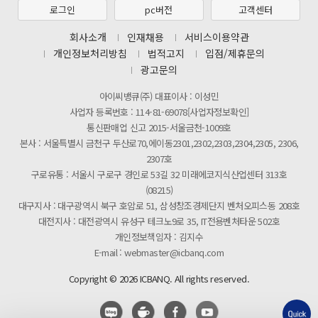
제31기 정기주주총회 소집통지서
로그인
pc버전
고객센터
[마일리지 적립 및 사용 정책 개편 안내]
회사소개
인재채용
서비스이용약관
개인정보처리방침
법적고지
입점/제휴문의
광고문의
아이씨뱅큐(주) 대표이사 : 이성민
사업자 등록번호 : 114-81-69078[사업자정보확인]
통신판매업 신고 2015-서울금천-1009호
본사 : 서울특별시 금천구 두산로70,에이동2301,2302,2303,2304,2305, 2306,
2307호
구로유통 : 서울시 구로구 경인로 53길 32 미래에코지식산업센터 313호
(08215)
대구지사 : 대구광역시 북구 호암로 51, 삼성창조경제단지 벤처오피스동 208호
대전지사 : 대전광역시 유성구 테크노9로 35, IT전용벤처타운 502호
개인정보책임자 : 김지수
E-mail : webmaster@icbanq.com
Copyright © 2026 ICBANQ. All rights reserved.