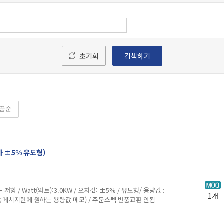
초기화
검색하기
품순
이하 ±5% 유도형)
Watt(와트):3.0KW / 오차값: ±5% / 유도형/ 용량값 :
1개
배송메시지란에 원하는 용량값 메모) / 주문스펙 반품교환 안됨