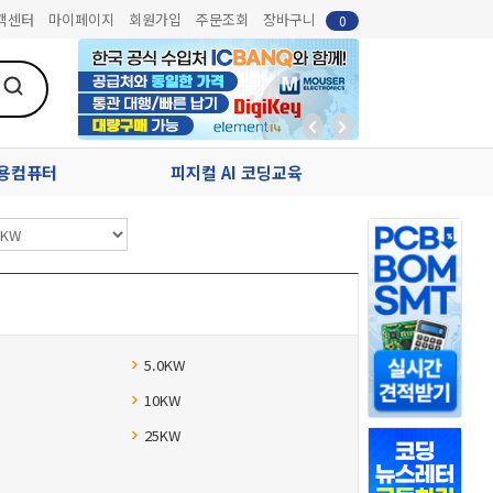
객센터
마이페이지
회원가입
주문조회
장바구니
0
업용컴퓨터
피지컬 AI 코딩교육
5.0KW
10KW
25KW