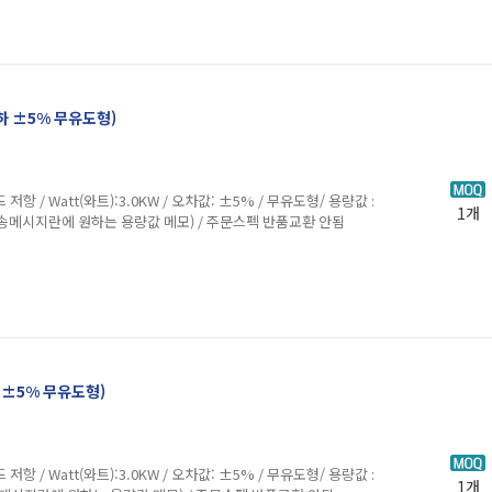
이하 ±5% 무유도형)
att(와트):3.0KW / 오차값: ±5% / 무유도형/ 용량값 :
1개
송메시지란에 원하는 용량값 메모) / 주문스펙 반품교환 안됨
하 ±5% 무유도형)
att(와트):3.0KW / 오차값: ±5% / 무유도형/ 용량값 :
1개