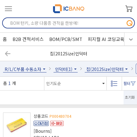
홈
B2B 견적서비스
BOM/PCB/SMT
피지컬 AI 코딩교육
칩(2012Size)인덕터
R/L/C부품 수동소자
인덕터(1)
칩(2012Size)인덕터
총
1
개
초기화
상품코드
P000480704
[Bourns]