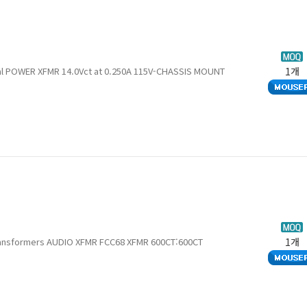
ial POWER XFMR 14.0Vct at 0.250A 115V-CHASSIS MOUNT
1개
Transformers AUDIO XFMR FCC68 XFMR 600CT:600CT
1개