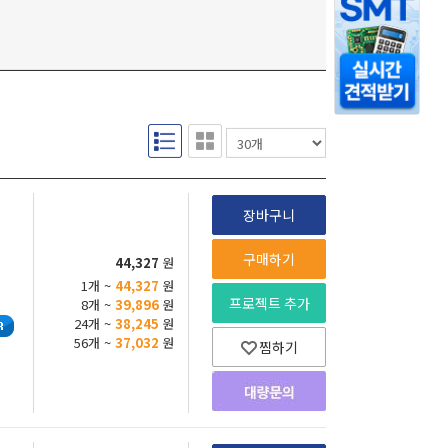
장바구니
구매하기
44,327
원
1개 ~
44,327
원
프로젝트 추가
8개 ~
39,896
원
24개 ~
38,245
원
56개 ~
37,032
원
찜하기