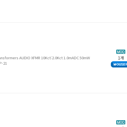
Transformers AUDIO XFMR 10Kct:2.0Kct 1.0mADC 50mW
1개
P-21