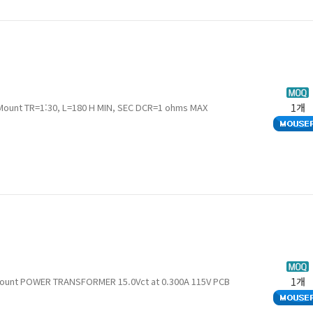
Current Transformers - Board Mount TR=1:30, L=180 H MIN, SEC DCR=1 ohms MAX
1개
Mount POWER TRANSFORMER 15.0Vct at 0.300A 115V PCB
1개