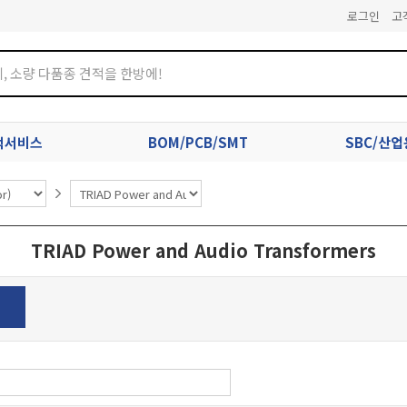
로그인
고
견적서비스
BOM/PCB/SMT
SBC/산
TRIAD Power and Audio Transformers
s