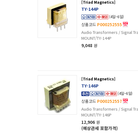
[Triad Magnetics]
TY-144P
(4일~6일)
상품코드
P000252555
Audio Transformers / Signal
MOUNT/TY-144P
9,048
원
[Triad Magnetics]
TY-146P
(4일~6일)
상품코드
P000252557
Audio Transformers / Signal 
MOUNT/TY-146P
12,906
원
(예상관세 포함가격)