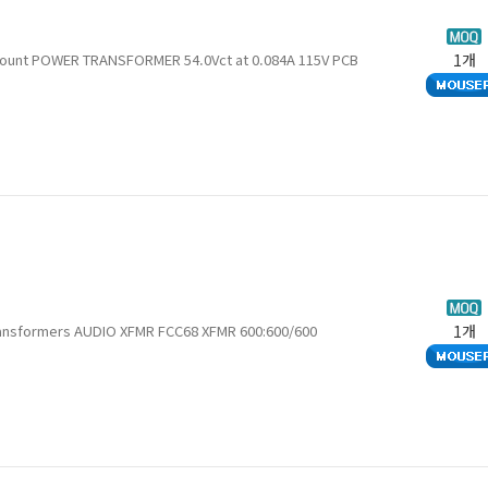
Mount POWER TRANSFORMER 54.0Vct at 0.084A 115V PCB
1개
Transformers AUDIO XFMR FCC68 XFMR 600:600/600
1개