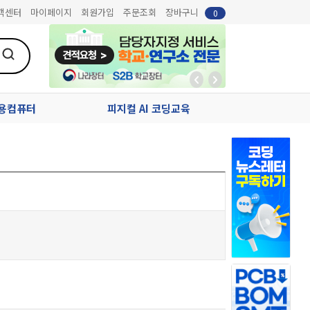
객센터
마이페이지
회원가입
주문조회
장바구니
0
업용컴퓨터
피지컬 AI 코딩교육