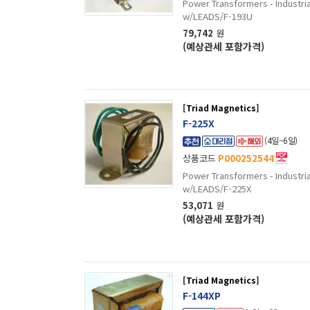
Power Transformers - Industr
w/LEADS/F-193U
79,742
원
(예상관세 포함가격)
[Triad Magnetics]
F-225X
(4일~6일)
상품코드
P000252544
Power Transformers - Industr
w/LEADS/F-225X
53,071
원
(예상관세 포함가격)
[Triad Magnetics]
F-144XP